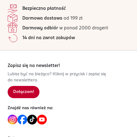
4,9
stopka
05-506 Lesznowola
/5
Długotrwały efekt – kredka nie rozmazuje się, nie
Bezpieczna płatność
łamie, nie kruszy
Kod EAN
38 opinii
na podstawie
Darmowa dostawa
od 199 zł
5 901761 915112
Wszystkie opinie są zweryfikowane zakupem.
Nie podrażnia wrażliwych okolic oczu
Darmowy odbiór
w ponad 2000 drogerii
Jak działają opinie?
14 dni na zwrot zakupów
5
0
%
4
0
%
3
0
%
2
0
%
Zapisz się na newsletter!
1
0
%
Lubisz być na bieżąco? Kliknij w przycisk i zapisz się
do newslettera.
Dołączam!
Sortowanie wg
data: od najnowszej
Znajdź nas również na: