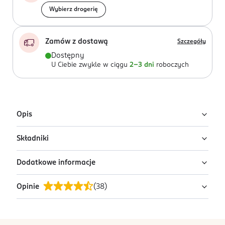
Wybierz drogerię
Zamów z dostawą
Szczegóły
Dostępny
U Ciebie zwykle w ciągu
2-3 dni
roboczych
Opis
Składniki
Kredka inspirowana tradycyjnym dalekowschodnim
kosmetykiem do makijażu oczu. Jej intensywna czarna
Dodatkowe informacje
pigmentacja pomaga stworzyć intrygujący,
Ingredients: Składniki podane na opakowaniu.
charakterystyczny look.
Opinie
(
38
)
OSOBA/PODMIOT ODPOWIEDZIALNY
Łatwa aplikacja – miękka konsystencja umożliwia
Eveline Cosmetics Dystrybucja sp. z o.o. S.K.A.
wykonanie makijażu jednym pociągnięciem
ul. Żytnia 19