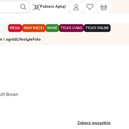
Pobierz Apkę!
MEGA!
MAM WIĘCEJ
NOWE
TYLKO U NAS
TYLKO ONLINE
 i ogród
Lifestyle
Foto
Soft Brown
Zobacz wszystkie