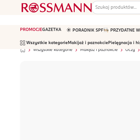
PROMOCJE
GAZETKA
☀️ PORADNIK SPF
🧑🏻‍🍳 PRZYDATNE
Wszystkie kategorie
Makijaż i paznokcie
Pielęgnacja i h
Wszystkie kategorie
Makijaż i paznokcie
Oczy