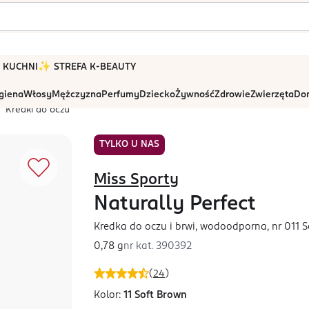
 W KUCHNI
✨ STREFA K-BEAUTY
igiena
Włosy
Mężczyzna
Perfumy
Dziecko
Żywność
Zdrowie
Zwierzęta
Dom
Kredki do oczu
TYLKO U NAS
Miss Sporty
Naturally Perfect
Kredka do oczu i brwi, wodoodporna, nr 011 
0,78 g
nr kat.
390392
(
24
)
Kolor:
11 Soft Brown