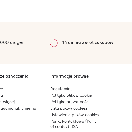
0
%
0
%
0
%
0
%
000 drogerii
14 dni na zwrot zakupów
0
%
Sortowanie wg
data: od najnowszej
ze oznaczenia
Informacje prawne
we
Regulaminy
ga
Polityka plików
cookie
 więcej
Polityka prywatności
agamy jak umiemy
Lista plików
cookies
Ustawienia plików
cookies
Punkt kontaktowy/
Point
of contact DSA