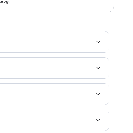
oczych
powstała z myślą o najbardziej wymagających
j nawet deszczowa pogoda czy śmiech do łez!
tyoksydanty i witaminę A. Za jej pomocą wykonasz
. May Contain: Mica, Ci 19140, Ci 42090, Ci 77163,
rzenie. To także idealna kredka do linii wodnej.