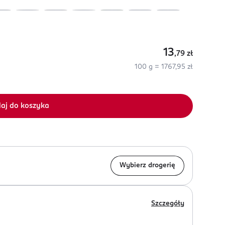
13
,79
zł
100 g = 1767,95 zł
aj do koszyka
Wybierz drogerię
Szczegóły