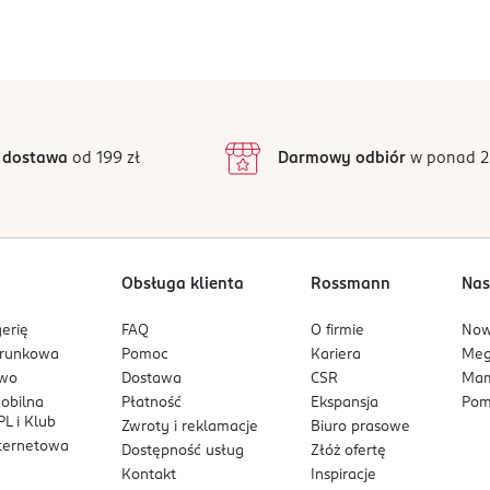
eślić spojrzenie, stworzyć dzienny lub wieczorowy makeup.
Jak działają opinie?
5
4,5
/5
4
3
24 opinii
podstawie
inie są zweryfikowane zakupem.
2
 dostawa
od 199 zł
Darmowy odbiór
w ponad 2
1
Obsługa klienta
Rossmann
Nas
erię
FAQ
O firmie
No
arunkowa
Pomoc
Kariera
Me
owo
Dostawa
CSR
Mam
mobilna
Płatność
Ekspansja
Pom
L i Klub
Zwroty i reklamacje
Biuro prasowe
nternetowa
Dostępność usług
Złóż ofertę
Kontakt
Inspiracje