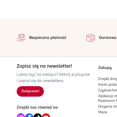
Niezbędnik w makijażu oka - pozwala podkr
Coty
rue du Quatre Septembre 14
75002
Paris
stopka
press@cotyinc.com
na 
Wszystkie op
33158717200
Bezpieczna płatność
Darmowa
FR-Francja
Kod EAN
3 616303 416720
Zapisz się na newsletter!
Zakupy
Lubisz być na bieżąco? Kliknij w przycisk
Znajdź drog
i zapisz się do newslettera.
Karta pod
Czyścioch
Dołączam!
Aplikacja 
Rossmann P
Drogeria i
Znajdź nas również na:
Marki