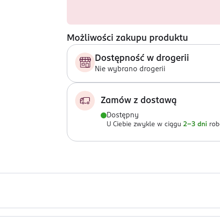
Możliwości zakupu produktu
Dostępność w drogerii
Nie wybrano drogerii
Zamów z dostawą
Dostępny
U Ciebie zwykle w ciągu
2-3 dni
rob
 kredki do oczu, świetnie radzą sobie także jako cienie do powie