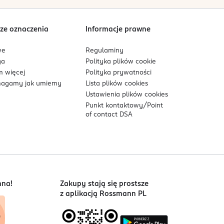
Sortowanie wg
data: od najnowszej
ze oznaczenia
Informacje prawne
we
Regulaminy
ga
Polityka plików
cookie
 więcej
Polityka prywatności
agamy jak umiemy
Lista plików
cookies
Ustawienia plików
cookies
Punkt kontaktowy/
Point
of contact DSA
nna!
Zakupy stają się prostsze
z aplikacją Rossmann PL