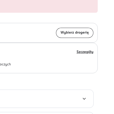
Wybierz drogerię
Szczegóły
oczych
k lub też baza pod nie.