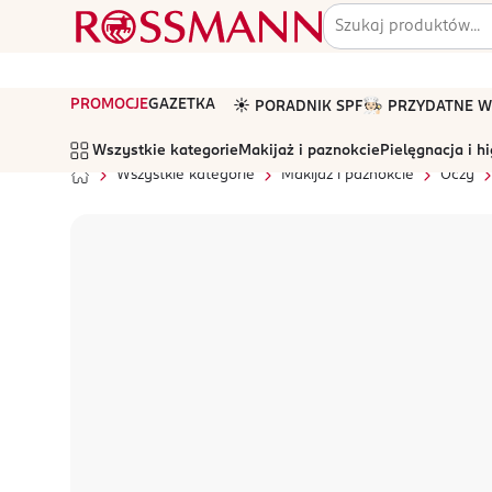
PROMOCJE
GAZETKA
☀️ PORADNIK SPF
🧑🏻‍🍳 PRZYDATNE
Wszystkie kategorie
Makijaż i paznokcie
Pielęgnacja i h
Wszystkie kategorie
Makijaż i paznokcie
Oczy