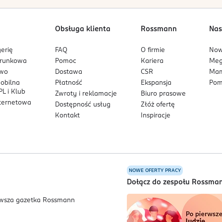
Obsługa klienta
Rossmann
Nas
erię
FAQ
O firmie
No
arunkowa
Pomoc
Kariera
Me
owo
Dostawa
CSR
Mam
mobilna
Płatność
Ekspansja
Pom
L i Klub
Zwroty i reklamacje
Biuro prasowe
nternetowa
Dostępność usług
Złóż ofertę
Kontakt
Inspiracje
NOWE OFERTY PRACY
a
Dołącz do zespołu Rossma