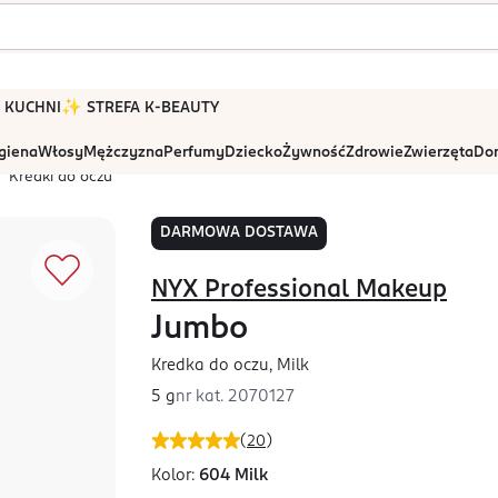
 W KUCHNI
✨ STREFA K-BEAUTY
igiena
Włosy
Mężczyzna
Perfumy
Dziecko
Żywność
Zdrowie
Zwierzęta
Dom
Kredki do oczu
DARMOWA DOSTAWA
NYX Professional Makeup
Jumbo
Kredka do oczu, Milk
5 g
nr kat.
2070127
(
20
)
Kolor:
604 Milk