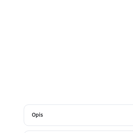
Opis
JUMBO EYE PENCIL to narzędzia 2-w-1! Idealne jako