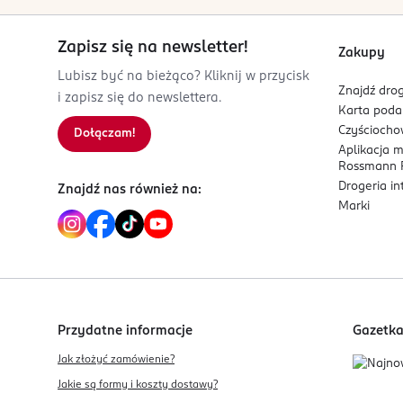
Zapisz się na newsletter!
Zakupy
Lubisz być na bieżąco? Kliknij w przycisk
Znajdź drog
i zapisz się do newslettera.
Karta pod
Czyścioch
Dołączam!
Aplikacja 
Rossmann P
Drogeria i
Znajdź nas również na:
Marki
Przydatne informacje
Gazetk
Jak złożyć zamówienie?
Jakie są formy i koszty dostawy?