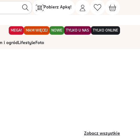
Pobierz Apkę!
MEGA!
MAM WIĘCEJ
NOWE
TYLKO U NAS
TYLKO ONLINE
 i ogród
Lifestyle
Foto
Zobacz wszystkie