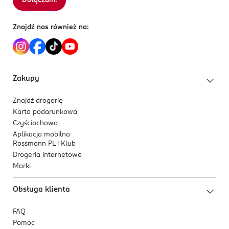
Dołączam!
Sortowanie wg
data: od najnowszej
SODIUM HYALURONATE, PHENOXYETHANOL, BENZOIC
Tartu
ACID, TROPOLONE, ALPHA-ISOMETHYL IONONE, BENZYL
info@orientrade.com
Znajdź nas również na:
SALICYLATE, CITRONELLOL, HEXYL CINNAMAL,
37251902620
HYDROXYCITRONELLAL, LIMONENE, LINALOOL.
EE-Estonia
Kod EAN
Zakupy
8 809747 940738
Znajdź drogerię
Karta podarunkowa
Czyściochowo
Aplikacja mobilna
Rossmann PL i Klub
Drogeria internetowa
Marki
Obsługa klienta
FAQ
Pomoc