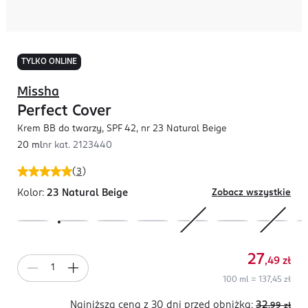
TYLKO ONLINE
Missha
Perfect Cover
Krem BB do twarzy, SPF 42, nr 23 Natural Beige
20 ml
nr kat.
2123440
(
3
)
Kolor:
23 Natural Beige
Zobacz wszystkie
27
,49
zł
100 ml = 137,45 zł
Najniższa cena z 30 dni
przed obniżką:
32
,99
zł