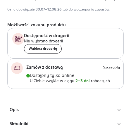
Cena obowiązuje
30.07-12.08.26
lub do wyczerpania zapasów.
Możliwości zakupu produktu
Dostępność w drogerii
Nie wybrano drogerii
Wybierz drogerię
Zamów z dostawą
Szczegóły
Dostępny tylko online
U Ciebie zwykle w ciągu
2-3 dni
roboczych
Opis
Składniki
Wielofunkcyjny krem BB Missha Perfect Cover w