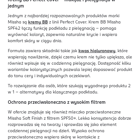
Kremy BB Perfect Cover – makijaż i pielęgnacja w
jednym
Jednym z najbardziej rozpoznawalnych produktów marki
Missha są
kremy BB
z linii Perfect Cover. Krem BB Missha
SPF42 łączy funkcję podkładu z pielęgnacją – pomaga
wyrównać koloryt, zapewnia naturalne krycie i wspiera
komfort skóry w ciągu dnia.
Formuła zawiera składniki takie jak
kwas hialuronowy
, które
wspierają nawilżenie, dzięki czemu krem nie tylko upiększa, ale
również wpisuje się w codzienną pielęgnację. Dostępność kilku
wariantów kolorystycznych pozwala lepiej dopasować produkt
do tonu cery i indywidualnych oczekiwań.
To rozwiązanie dla osób, które szukają wygodnego produktu 2
w 1 – alternatywy dla klasycznego podkładu.
Ochrona przeciwsłoneczna z wysokim filtrem
W ofercie znajduje się również mleczko przeciwsłoneczne
Missha Soft Finish z filtrem SPF50+. Lekka konsystencja dobrze
rozprowadza się na twarzy i sprawdza się jako element
codziennej pielęgnacji na dzień. Wysoka ochrona
przeciwsłoneczna wspiera skórę w kontakcie z