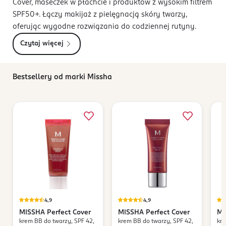
Cover, maseczek w płachcie i produktów z wysokim filtrem
SPF50+. Łączy makijaż z pielęgnacją skóry twarzy,
oferując wygodne rozwiązania do codziennej rutyny.
Czytaj więcej
Bestsellery od marki Missha
4,9
4,9
MISSHA
Perfect Cover
MISSHA
Perfect Cover
MI
krem BB do twarzy, SPF 42,
krem BB do twarzy, SPF 42,
kre