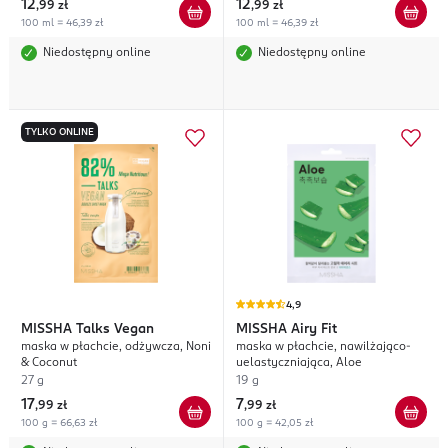
12
12
,
99 zł
,
99 zł
100 ml = 46,39 zł
100 ml = 46,39 zł
Niedostępny online
Niedostępny online
TYLKO ONLINE
4,9
MISSHA
Talks Vegan
MISSHA
Airy Fit
maska w płachcie, odżywcza, Noni
maska w płachcie, nawilżająco-
& Coconut
uelastyczniająca, Aloe
27 g
19 g
17
7
,
99 zł
,
99 zł
100 g = 66,63 zł
100 g = 42,05 zł