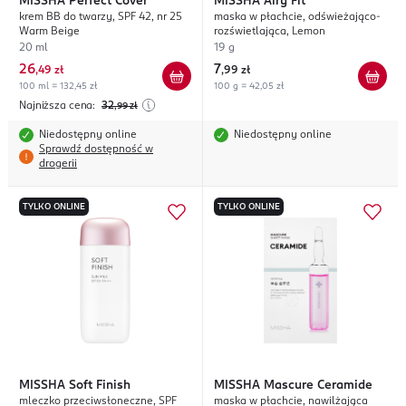
MISSHA
Perfect Cover
MISSHA
Airy Fit
krem BB do twarzy, SPF 42, nr 25
maska w płachcie, odświeżająco-
Warm Beige
rozświetlająca, Lemon
20 ml
19 g
26
7
,
49 zł
,
99 zł
100 ml = 132,45 zł
100 g = 42,05 zł
Najniższa cena:
32
,99
zł
Niedostępny online
Niedostępny online
Sprawdź dostępność w
drogerii
TYLKO ONLINE
TYLKO ONLINE
MISSHA
Soft Finish
MISSHA
Mascure Ceramide
mleczko przeciwsłoneczne, SPF
maska w płachcie, nawilżająca