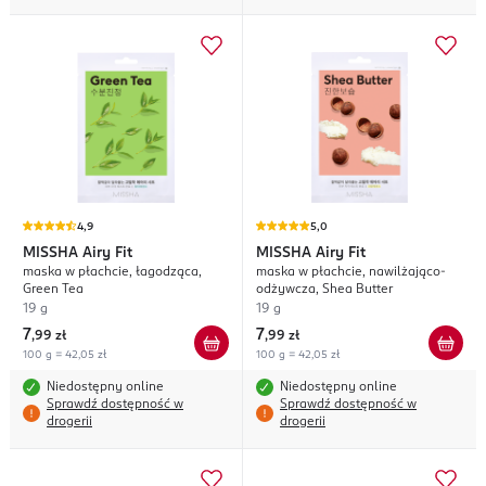
4,9
5,0
MISSHA
Airy Fit
MISSHA
Airy Fit
maska w płachcie, łagodząca,
maska w płachcie, nawilżająco-
Green Tea
odżywcza, Shea Butter
19 g
19 g
7
7
,
99 zł
,
99 zł
100 g = 42,05 zł
100 g = 42,05 zł
Niedostępny online
Niedostępny online
Sprawdź dostępność w
Sprawdź dostępność w
drogerii
drogerii