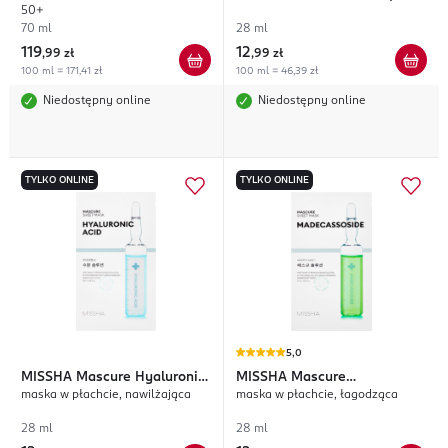
50+
70 ml
28 ml
119
12
,
99 zł
,
99 zł
100 ml = 171,41 zł
100 ml = 46,39 zł
Niedostępny online
Niedostępny online
TYLKO ONLINE
TYLKO ONLINE
5,0
MISSHA
Mascure Hyaluronic
MISSHA
Mascure
maska w płachcie, nawilżająca
maska w płachcie, łagodząca
Acid
Madecassoside
28 ml
28 ml