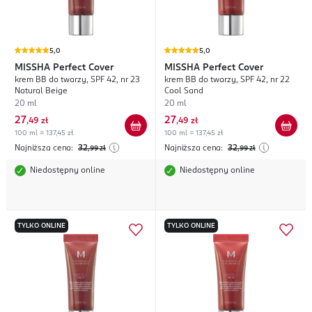
5,0
5,0
MISSHA
Perfect Cover
MISSHA
Perfect Cover
krem BB do twarzy, SPF 42, nr 23
krem BB do twarzy, SPF 42, nr 22
Natural Beige
Cool Sand
20 ml
20 ml
27
27
,
49 zł
,
49 zł
100 ml = 137,45 zł
100 ml = 137,45 zł
Najniższa cena:
32
Najniższa cena:
32
,99
zł
,99
zł
Niedostępny online
Niedostępny online
TYLKO ONLINE
TYLKO ONLINE