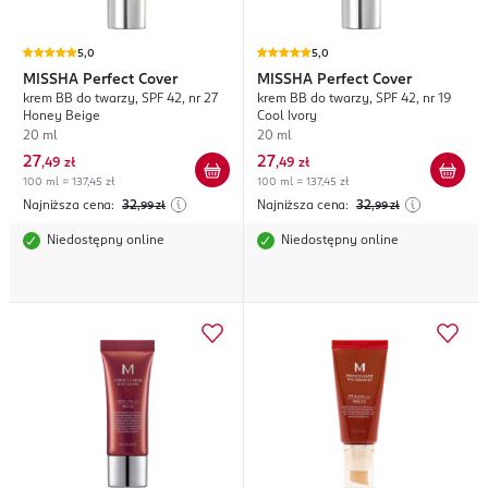
5,0
5,0
MISSHA
Perfect Cover
MISSHA
Perfect Cover
krem BB do twarzy, SPF 42, nr 27
krem BB do twarzy, SPF 42, nr 19
Honey Beige
Cool Ivory
20 ml
20 ml
27
27
,
49 zł
,
49 zł
100 ml = 137,45 zł
100 ml = 137,45 zł
Najniższa cena:
32
Najniższa cena:
32
,99
zł
,99
zł
Niedostępny online
Niedostępny online