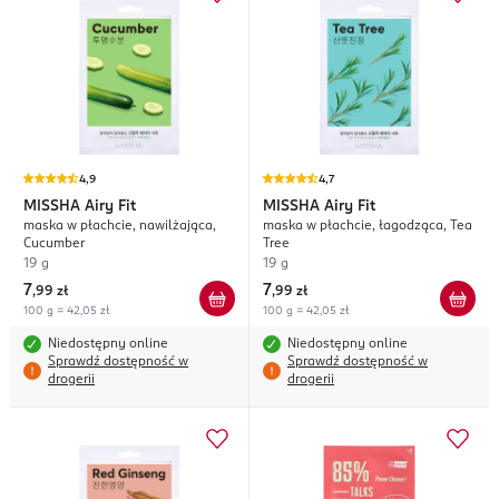
4,9
4,7
MISSHA
Airy Fit
MISSHA
Airy Fit
maska w płachcie, nawilżająca,
maska w płachcie, łagodząca, Tea
Cucumber
Tree
19 g
19 g
7
7
,
99 zł
,
99 zł
100 g = 42,05 zł
100 g = 42,05 zł
Niedostępny online
Niedostępny online
Sprawdź dostępność w
Sprawdź dostępność w
drogerii
drogerii