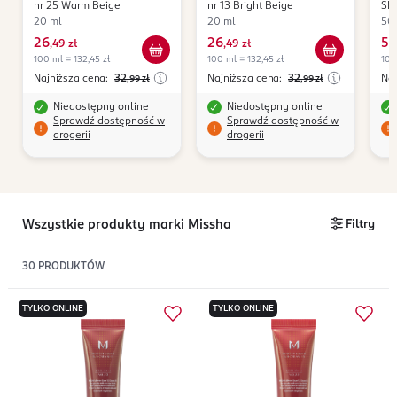
nr 25 Warm Beige
nr 13 Bright Beige
SPF
Nat
20 ml
20 ml
50
26
26
55
,
49 zł
,
49 zł
100 ml = 132,45 zł
100 ml = 132,45 zł
100
Najniższa cena:
32
Najniższa cena:
32
Naj
,99
zł
,99
zł
Niedostępny online
Niedostępny online
Sprawdź dostępność w
Sprawdź dostępność w
drogerii
drogerii
Wszystkie produkty marki Missha
Filtry
30
PRODUKTÓW
TYLKO ONLINE
TYLKO ONLINE