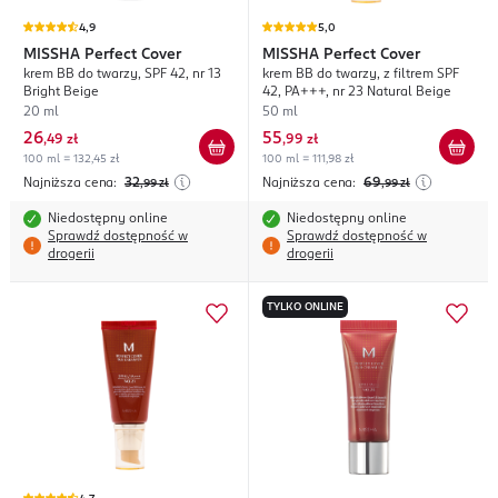
4,9
5,0
MISSHA
Perfect Cover
MISSHA
Perfect Cover
krem BB do twarzy, SPF 42, nr 13
krem BB do twarzy, z filtrem SPF
Bright Beige
42, PA+++, nr 23 Natural Beige
20 ml
50 ml
26
55
,
49 zł
,
99 zł
100 ml = 132,45 zł
100 ml = 111,98 zł
Najniższa cena:
32
Najniższa cena:
69
,99
zł
,99
zł
Niedostępny online
Niedostępny online
Sprawdź dostępność w
Sprawdź dostępność w
drogerii
drogerii
TYLKO ONLINE