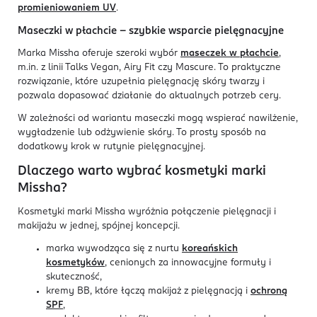
promieniowaniem UV
.
Maseczki w płachcie – szybkie wsparcie pielęgnacyjne
Marka Missha oferuje szeroki wybór
maseczek w płachcie
,
m.in. z linii Talks Vegan, Airy Fit czy Mascure. To praktyczne
rozwiązanie, które uzupełnia pielęgnację skóry twarzy i
pozwala dopasować działanie do aktualnych potrzeb cery.
W zależności od wariantu maseczki mogą wspierać nawilżenie,
wygładzenie lub odżywienie skóry. To prosty sposób na
dodatkowy krok w rutynie pielęgnacyjnej.
Dlaczego warto wybrać kosmetyki marki
Missha?
Kosmetyki marki Missha wyróżnia połączenie pielęgnacji i
makijażu w jednej, spójnej koncepcji.
marka wywodząca się z nurtu
koreańskich
kosmetyków
, cenionych za innowacyjne formuły i
skuteczność,
kremy BB, które łączą makijaż z pielęgnacją i
ochroną
SPF
,