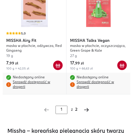
5,0
MISSHA
Airy Fit
MISSHA
Talks Vegan
maska w płachcie, odżywcza, Red
maska w płachcie, oczyszczająca,
Gingseng
Green Grape & Kale
19 g
27 g
7
17
,
99 zł
,
99 zł
100 g = 42,05 zł
100 g = 66,63 zł
Niedostępny online
Niedostępny online
Sprawdź dostępność w
Sprawdź dostępność w
drogerii
drogerii
z
2
Missha – koreańska pielęgnacja skóry twarzy