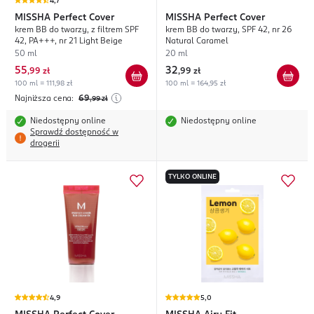
4,7
MISSHA
Perfect Cover
MISSHA
Perfect Cover
krem BB do twarzy, z filtrem SPF
krem BB do twarzy, SPF 42, nr 26
42, PA+++, nr 21 Light Beige
Natural Caramel
50 ml
20 ml
55
32
,
99 zł
,
99 zł
100 ml = 111,98 zł
100 ml = 164,95 zł
Najniższa cena:
69
,99
zł
Niedostępny online
Niedostępny online
Sprawdź dostępność w
drogerii
TYLKO ONLINE
4,9
5,0