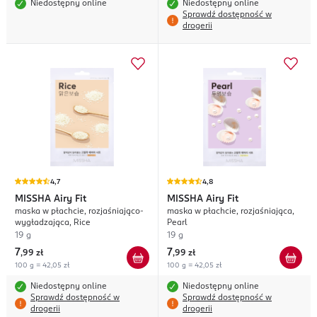
Niedostępny online
Niedostępny online
Sprawdź dostępność w
drogerii
4,7
4,8
MISSHA
Airy Fit
MISSHA
Airy Fit
maska w płachcie, rozjaśniająco-
maska w płachcie, rozjaśniająca,
wygładzająca, Rice
Pearl
19 g
19 g
7
7
,
99 zł
,
99 zł
100 g = 42,05 zł
100 g = 42,05 zł
Niedostępny online
Niedostępny online
Sprawdź dostępność w
Sprawdź dostępność w
drogerii
drogerii