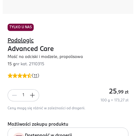
TYLKO U NAS
Podologic
Advanced Care
Maść na odciski i modzele, propolisowa
15 g
nr kat.
2110315
(
11
)
25
,99
zł
100 g = 173,27 zł
Ceny mogą się różnić w zależności od drogerii.
Możliwości zakupu produktu
Dostępność w drogerii