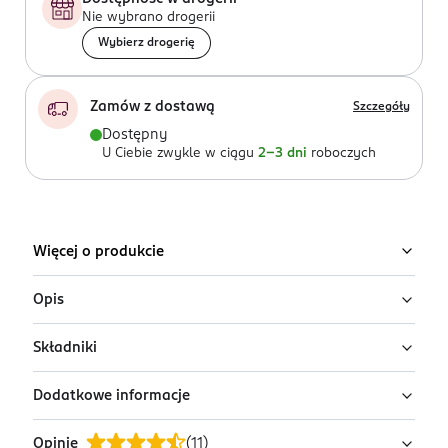
Nie wybrano drogerii
Wybierz drogerię
Zamów z dostawą
Szczegóły
Dostępny
U Ciebie zwykle w ciągu
2-3 dni
roboczych
Więcej o produkcie
Opis
Składniki
Zmiękczająca maść na odciski i modzele
Podologic Advanced Care The Feet Coach by
Dodatkowe informacje
Nivelazione
Ingredients: : GLYCERIN, AQUA, GLYCERYL STEARATE SE,
UREA, DECYL OLEATE, PROPOLIS EXTRACT, GLYCERYL
Zmiękczająca maść na modzele i nagniotki Podologic
Opinie
(
11
)