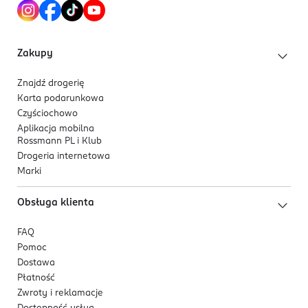
Colostrum
– nawilża, odżywia i wzmacnia barierę
ochronną skóry.
Olejki eteryczne
– odświeżają i poprawiają
Zakupy
komfort stosowania.
Znajdź drogerię
Dla kogo jest ten produkt?
Karta podarunkowa
Dla osób z odciskami, modzelami i nagniotkami,
Czyściochowo
które potrzebują punktowej pielęgnacji skóry stóp.
Aplikacja mobilna
Rossmann PL i Klub
Drogeria internetowa
Marki
Obsługa klienta
FAQ
Pomoc
Dostawa
Płatność
Zwroty i reklamacje