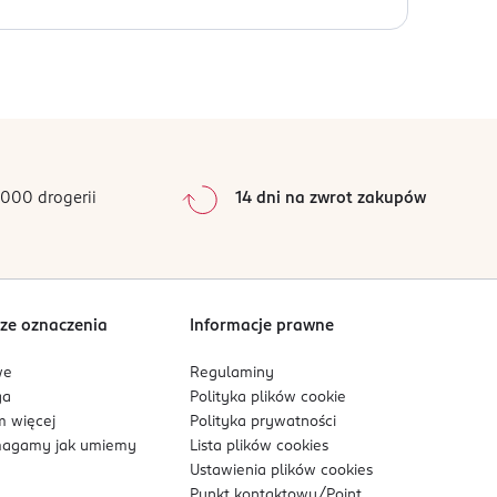
0
%
0
%
0
%
0
%
000 drogerii
14 dni na zwrot zakupów
0
%
zebarwienia. Zawiera m.in.:
Sortowanie wg
data: od najnowszej
ze oznaczenia
Informacje prawne
we
Regulaminy
rozjaśnia przebarwienia i wyrównuje koloryt.
ga
Polityka plików
cookie
ierają odżywienie, ujędrnienie i rewitalizację
 więcej
Polityka prywatności
agamy jak umiemy
Lista plików
cookies
Ustawienia plików
cookies
Punkt kontaktowy/
Point