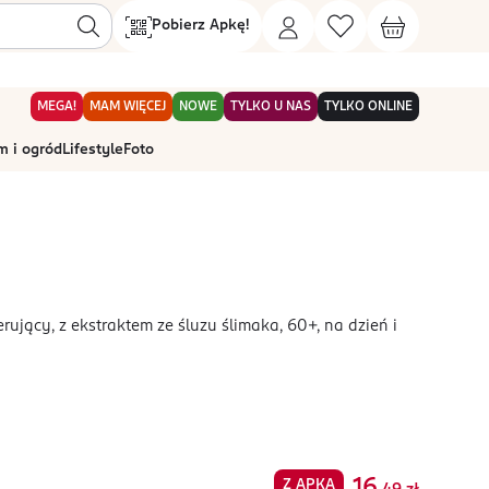
Pobierz Apkę!
MEGA!
MAM WIĘCEJ
NOWE
TYLKO U NAS
TYLKO ONLINE
 i ogród
Lifestyle
Foto
ujący, z ekstraktem ze śluzu ślimaka, 60+, na dzień i
16
Z APKĄ