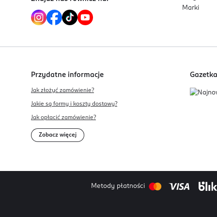
Marki
Innowacyjna linia przeciwzmarszczkowa oparta n
wielokierunkowej odbudowy, nawilżenia oraz oc
Przydatne informacje
Gazetk
Jak złożyć zamówienie?
Jakie są formy i koszty dostawy?
Jak opłacić zamówienie?
Zobacz więcej
Metody płatności