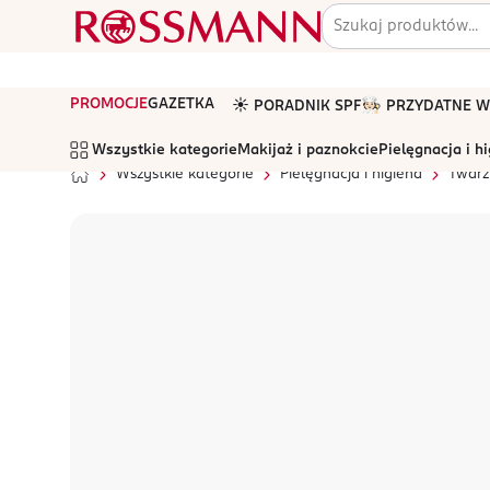
PROMOCJE
GAZETKA
☀️ PORADNIK SPF
🧑🏻‍🍳 PRZYDATNE
Wszystkie kategorie
Makijaż i paznokcie
Pielęgnacja i h
Wszystkie kategorie
Pielęgnacja i higiena
Twarz