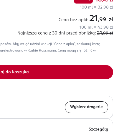
,49
zł
100 ml = 32,98 zł
21
,99
zł
Cena bez apki:
100 ml = 43,98 zł
21
Najniższa cena z 30 dni
przed obniżką:
,99
zł
apasów.
Aby wziąć udział w akcji “Cena z apką”, zeskanuj kartę
zarejestrowany w Klubie Rossmann.
Ceny mogą się różnić w
aj do koszyka
Wybierz drogerię
Szczegóły