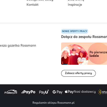
Kontakt
Inspiracje
a ekstrakcie ze śluzu ślimaka, wzbogacona 24-karatowym złotem
hrony młodego wyglądu skóry.
NOWE OFERTY PRACY
a
Dołącz do zespołu Rossma
Zobacz oferty pracy
Nasi dostawcy
Regulamin sklepu Rossmann.pl