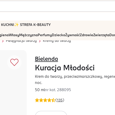
 W KUCHNI
✨ STREFA K-BEAUTY
igiena
Włosy
Mężczyzna
Perfumy
Dziecko
Żywność
Zdrowie
Zwierzęta
Dom
Pielęgnacja twarzy
Kremy do twarzy
Bielenda
Kuracja Młodości
Krem do twarzy, przeciwzmarszczkowy, regener
noc.
50 ml
nr kat.
288095
(
135
)