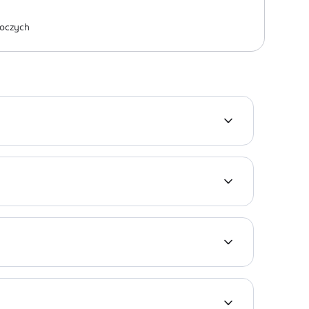
oczych
idocznie poprawia wygląd i kondycję cery
ląd.
aryl Alcohol, Glyceryl Stearate, Orbignya Oleifera
, Snail Secretion Filtrate, Gold, Palmitoyl
noxyethanol, Parfum (Fragrance),
ym kolorytem. Bezpieczny dla skóry wrażliwej.
itrus Aurantium Peel Oil, Pogostemon Cablin Oil