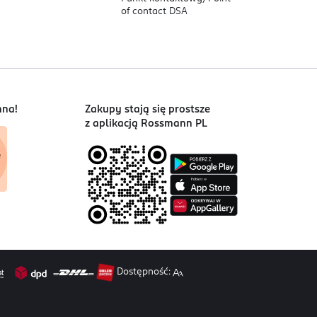
of contact DSA
 i cenionymi substancjami aktywnymi - dla
nna!
Zakupy stają się prostsze
z aplikacją Rossmann PL
Dostępność: