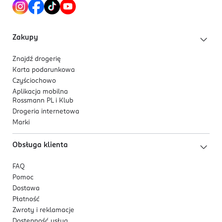
Kod EAN
8 809598 455290
Zakupy
Znajdź drogerię
Karta podarunkowa
Czyściochowo
Aplikacja mobilna
Rossmann PL i Klub
Drogeria internetowa
Marki
Obsługa klienta
FAQ
Pomoc
Dostawa
Płatność
Zwroty i reklamacje
Dostępność usług