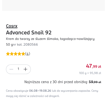
Cosrx
Advanced Snail 92
Krem do twarzy ze śluzem ślimaka, łagodząco-nawilżający
50 g
nr kat.
2080566
(
4
)
47
,99
zł
100 g = 95,98 zł
Najniższa cena z 30 dni
przed obniżką:
59
,99
zł
Cena obowiązuje
06.08-19.08.26
lub do wyczerpania zapasów.
Ceny
mogą się różnić w zależności od drogerii.