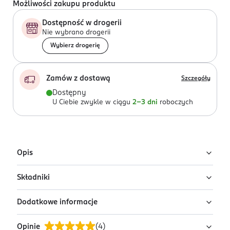
Możliwości zakupu produktu
Dostępność w drogerii
Nie wybrano drogerii
Wybierz drogerię
Zamów z dostawą
Szczegóły
Dostępny
U Ciebie zwykle w ciągu
2-3 dni
roboczych
Opis
Składniki
Krem ze śluzem ślimaka Cosrx Advanced Snail 92 All in
One intensywnie, długotrwale nawilża, łagodzi i
Dodatkowe informacje
zmiękcza wrażliwą skórę. Pomaga zmniejszyć
Ingredients: : SNAIL SECRETION FILTRATE, BETAINE,
widoczność zmarszczek.
CAPRYLIC/CAPRIC TRIGLYCERIDE, CETEARYL OLIVATE,
Opinie
(
4
)
SORBITAN OLIVATE, CETEARYL ALCOHOL, CARBOMER,
PRZYGOTOWANIE I STOSOWANIE