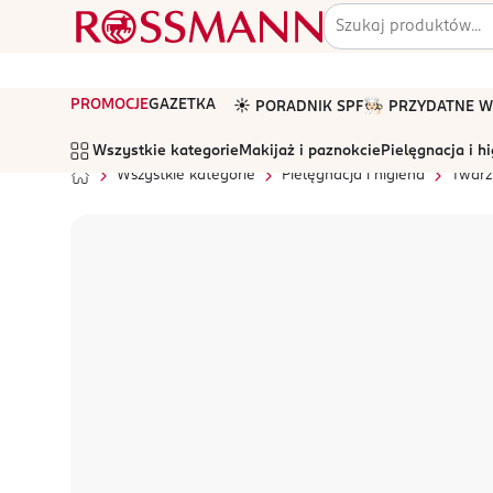
PROMOCJE
GAZETKA
☀️ PORADNIK SPF
🧑🏻‍🍳 PRZYDATNE
Wszystkie kategorie
Makijaż i paznokcie
Pielęgnacja i h
Wszystkie kategorie
Pielęgnacja i higiena
Twarz