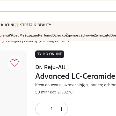
 W KUCHNI
✨ STREFA K-BEAUTY
igiena
Włosy
Mężczyzna
Perfumy
Dziecko
Żywność
Zdrowie
Zwierzęta
Dom
Pielęgnacja twarzy
Kremy do twarzy
TYLKO ONLINE
Dr. Reju-All
Advanced LC-Ceramide 
Krem do twarzy, wzmacniający barierę ochro
50 ml
nr kat.
2138276