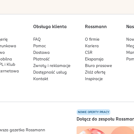
chłania i nie pozostawia tłustego filmu ani ciężkiego wykończe
Obsługa klienta
Rossmann
Nas
wdza się również w ciepłym i wilgotnym klimacie dzięki lekkiej, ł
erię
FAQ
O firmie
No
anów ani ponad 80 substancji znajdujących się na światowych li
arunkowa
Pomoc
Kariera
Me
owo
Dostawa
CSR
Mam
mobilna
Płatność
Ekspansja
Pom
L i Klub
Zwroty i reklamacje
Biuro prasowe
nternetowa
Dostępność usług
Złóż ofertę
Kontakt
Inspiracje
NOWE OFERTY PRACY
a
Dołącz do zespołu Rossma