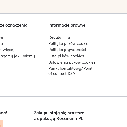
nia. Formuła została opracowana z myślą o skórze
ze oznaczenia
Informacje prawne
atwo rozprowadzającej się teksturze.
we
Regulaminy
stach wykluczeń regulacyjnych.
ga
Polityka plików
cookie
 więcej
Polityka prywatności
agamy jak umiemy
Lista plików
cookies
Ustawienia plików
cookies
Punkt kontaktowy/
Point
of contact DSA
nna!
Zakupy stają się prostsze
z aplikacją Rossmann PL