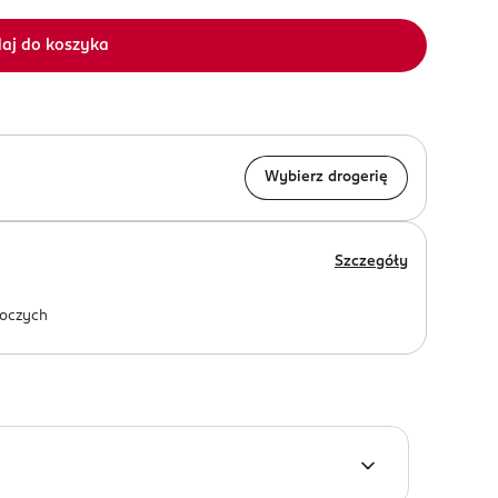
aj do koszyka
Wybierz drogerię
Szczegóły
oczych