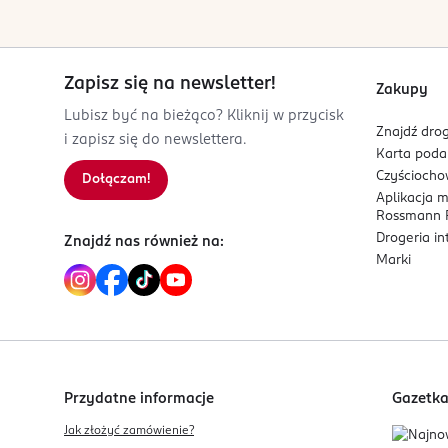
Puiestee 2
Formuła produktu
50303
Lekka, lipidowo-wodna konsystencja szybko się w
Tartu
Zapisz się na newsletter!
Zakupy
wrażliwej i jest niekomedogenna. Krem dobrze spra
info@orientrade.com
Lubisz być na bieżąco? Kliknij w przycisk
37251902620
Znajdź drog
Formuła nie zawiera parabenów, siarczanów, ftal
i zapisz się do newslettera.
EE-Estonia
Karta pod
Czyścioch
Dołączam!
Kod EAN
Aplikacja 
8 800330 330110
Rossmann P
Drogeria i
Znajdź nas również na:
Marki
Przydatne informacje
Gazetk
Jak złożyć zamówienie?