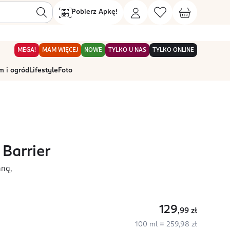
Pobierz Apkę!
MEGA!
MAM WIĘCEJ
NOWE
TYLKO U NAS
TYLKO ONLINE
 i ogród
Lifestyle
Foto
Barrier
nną,
129
,99
zł
100 ml = 259,98 zł