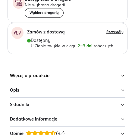
Nie wybrano drogerii
Wybierz drogerię
Zamów z dostawą
Szczegóły
Dostępny
U Ciebie zwykle w ciągu
2-3 dni
roboczych
Więcej o produkcie
Opis
Składniki
Nawilżający krem - sorbet dodający blasku
Garnier Vitamin C Fresh & Bright
Dodatkowe informacje
Ingredients: : AQUA, GLYCERIN, NIACINAMIDE, ALCOHOL
Ultralekki krem do twarzy o konsystencji sorbetu,
DENAT., CETEARYL ISONONANOATE, SODIUM CARBOMER,
który intensywnie nawilża i dodaje skórze blasku.
Opinie
(
92
)