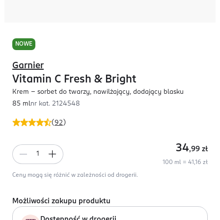
NOWE
Garnier
Vitamin C Fresh & Bright
Krem - sorbet do twarzy, nawilżający, dodający blasku
85 ml
nr kat.
2124548
(
92
)
34
,99
zł
100 ml = 41,16 zł
Ceny mogą się różnić w zależności od drogerii.
Możliwości zakupu produktu
Dostępność w drogerii