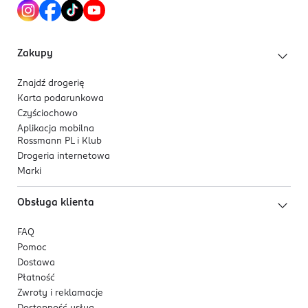
Lekka, odświeżająca formuła o konsystencji
przypominającej sorbet. Szybko się wchłania i nie
pozostawia tłustego ani lepkiego filmu. ZZapewnia
Zakupy
uczucie świeżości, komfortu oraz efekt promiennej
skóry.
Znajdź drogerię
Karta podarunkowa
Formuła wegańska.
Czyściochowo
Aplikacja mobilna
Rossmann PL i Klub
Drogeria internetowa
Marki
Obsługa klienta
FAQ
Pomoc
Dostawa
Płatność
Zwroty i reklamacje