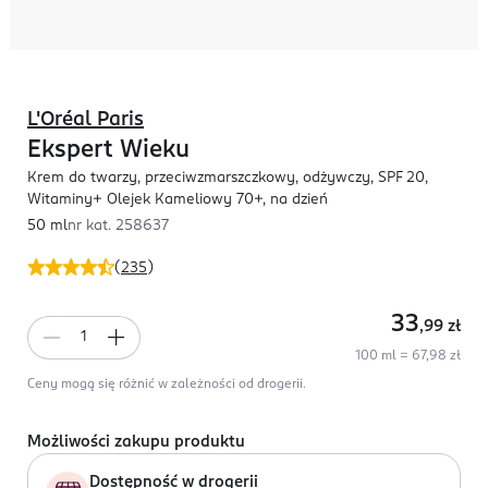
L'Oréal Paris
Ekspert Wieku
Krem do twarzy, przeciwzmarszczkowy, odżywczy, SPF 20,
Witaminy+ Olejek Kameliowy 70+, na dzień
50 ml
nr kat.
258637
(
235
)
33
,99
zł
100 ml = 67,98 zł
Ceny mogą się różnić w zależności od drogerii.
Możliwości zakupu produktu
Dostępność w drogerii