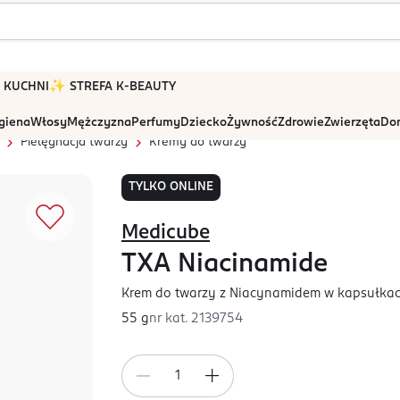
 W KUCHNI
✨ STREFA K-BEAUTY
igiena
Włosy
Mężczyzna
Perfumy
Dziecko
Żywność
Zdrowie
Zwierzęta
Dom
Pielęgnacja twarzy
Kremy do twarzy
TYLKO ONLINE
Medicube
TXA Niacinamide
Krem do twarzy z Niacynamidem w kapsułka
55 g
nr kat.
2139754