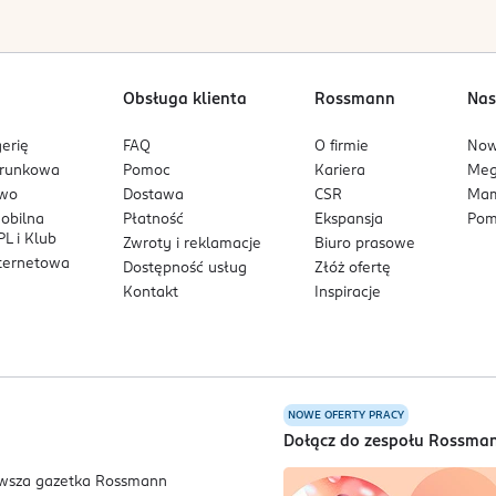
 zasięgiem dzieci.
rę oraz w przypadku uczulenia na którykolwiek ze składników.
pielęgnację skóry z nierównym kolorytem i przebarwieniami oraz
Obsługa klienta
Rossmann
Nas
rzerwać stosowanie.
erię
FAQ
O firmie
No
kóry i wspiera pielęgnację matowej cery,
arunkowa
Pomoc
Kariera
Me
.
enny wygląd skóry oraz pomagają podkreślić jej naturalny blask
owo
Dostawa
CSR
Mam
mobilna
Płatność
Ekspansja
Pom
L i Klub
Zwroty i reklamacje
Biuro prasowe
nternetowa
wony żel, które można mieszać w zależności od potrzeb skóry. Wi
Dostępność usług
Złóż ofertę
iwości pielęgnujące.
Kontakt
Inspiracje
otencjału drażniącego i uznana za odpowiednią dla skóry wrażli
NOWE OFERTY PRACY
a
Dołącz do zespołu Rossma