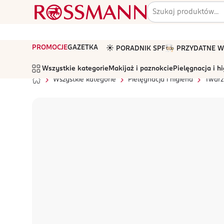
PROMOCJE
GAZETKA
☀️ PORADNIK SPF
🧑🏻‍🍳 PRZYDATNE
Wszystkie kategorie
Makijaż i paznokcie
Pielęgnacja i h
Wszystkie kategorie
Pielęgnacja i higiena
Twarz