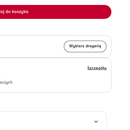
aj do koszyka
Wybierz drogerię
Szczegóły
oczych