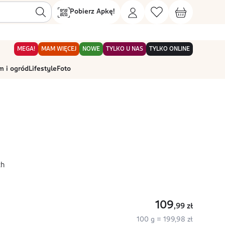
Pobierz Apkę!
MEGA!
MAM WIĘCEJ
NOWE
TYLKO U NAS
TYLKO ONLINE
 i ogród
Lifestyle
Foto
ch
109
,99
zł
100 g = 199,98 zł