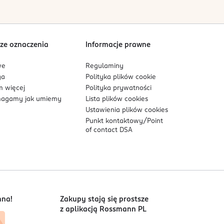
 pomaga przywrócić bardziej promienny wygląd
ze oznaczenia
Informacje prawne
we
Regulaminy
ga
Polityka plików
cookie
.
 więcej
Polityka prywatności
agamy jak umiemy
Lista plików
cookies
Ustawienia plików
cookies
ększa ilość żelu zapewnia lżejsze wykończenie,
Punkt kontaktowy/
Point
of contact DSA
wej oraz skłonnej do trądziku.
nna!
Zakupy stają się prostsze
z aplikacją Rossmann PL