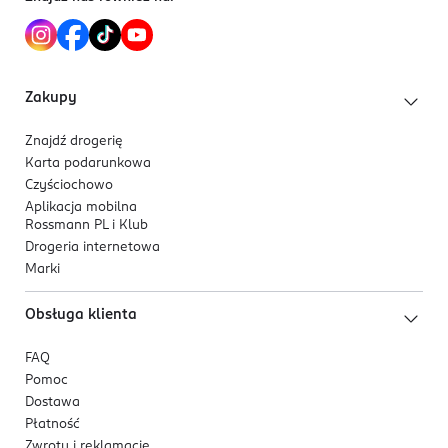
Chloride, Phenoxyethanol, Fragrance, Yellow 6, Yellow
22529
10
Hamburg
onlinerelations@beiersdorf.com
00494049090
Zakupy
DE-Niemcy
Kod EAN
Znajdź drogerię
Karta podarunkowa
5 900017 087528
Czyściochowo
Aplikacja mobilna
Rossmann PL i Klub
Drogeria internetowa
Marki
Obsługa klienta
FAQ
Pomoc
Dostawa
Płatność
Zwroty i reklamacje