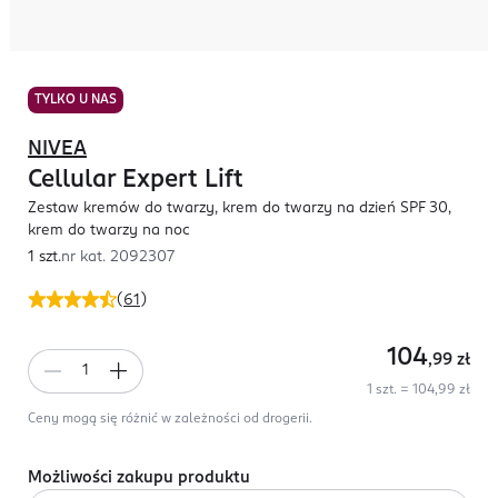
TYLKO U NAS
NIVEA
Cellular Expert Lift
Zestaw kremów do twarzy, krem do twarzy na dzień SPF 30,
krem do twarzy na noc
1 szt.
nr kat.
2092307
(
61
)
104
,99
zł
1 szt. = 104,99 zł
Ceny mogą się różnić w zależności od drogerii.
Możliwości zakupu produktu