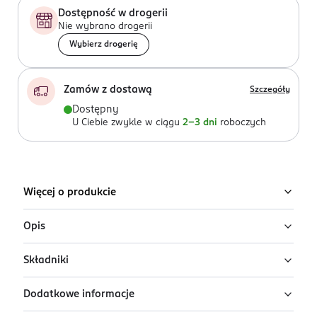
Dostępność w drogerii
Nie wybrano drogerii
Wybierz drogerię
Zamów z dostawą
Szczegóły
Dostępny
U Ciebie zwykle w ciągu
2-3 dni
roboczych
Więcej o produkcie
Opis
Składniki
Zestaw na Dzień i na Noc NIVEA CELLULAR EXPERT LIFT
zawiera połączenie silnych składników
Dodatkowe informacje
przeciwstarzeniowych które działają głęboko na
Krem na dzień: Water, Glycerin, Methylpropanediol,
poziomie komórkowym sprawiając, że skóra wygląda
Tapioca Starch, Ethylhexyl Salicylate, Avobenzone,