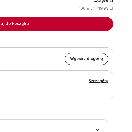
59
,99
zł
100 ml = 119,98 zł
aj do koszyka
Wybierz drogerię
Szczegóły