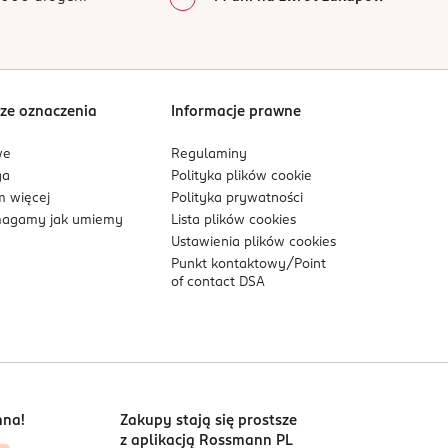
0
%
Sortowanie wg
data: od najnowszej
ze oznaczenia
Informacje prawne
we
Regulaminy
ga
Polityka plików
cookie
 więcej
Polityka prywatności
agamy jak umiemy
Lista plików
cookies
Ustawienia plików
cookies
Punkt kontaktowy/
Point
of contact DSA
nna!
Zakupy stają się prostsze
z aplikacją Rossmann PL