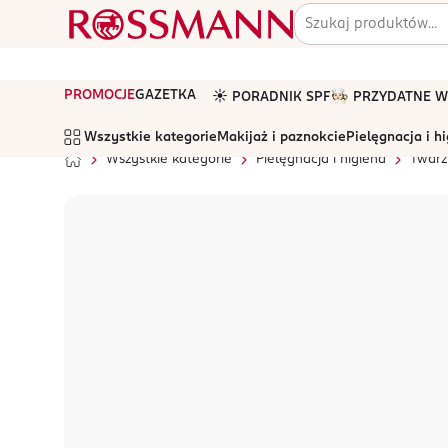
PROMOCJE
GAZETKA
☀️ PORADNIK SPF
🧑🏻‍🍳 PRZYDATNE
Wszystkie kategorie
Makijaż i paznokcie
Pielęgnacja i h
Wszystkie kategorie
Pielęgnacja i higiena
Twarz