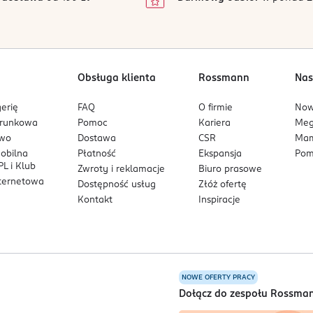
1
Obsługa klienta
Rossmann
Nas
erię
FAQ
O firmie
No
arunkowa
Pomoc
Kariera
Me
owo
Dostawa
CSR
Mam
mobilna
Płatność
Ekspansja
Pom
L i Klub
Zwroty i reklamacje
Biuro prasowe
nternetowa
Dostępność usług
Złóż ofertę
Kontakt
Inspiracje
NOWE OFERTY PRACY
a
Dołącz do zespołu Rossma