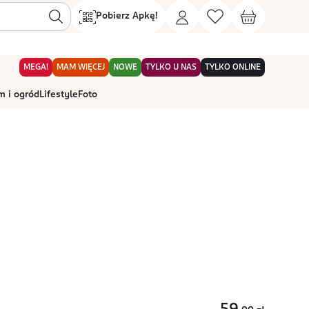
Pobierz Apkę!
MEGA!
MAM WIĘCEJ
NOWE
TYLKO U NAS
TYLKO ONLINE
 i ogród
Lifestyle
Foto