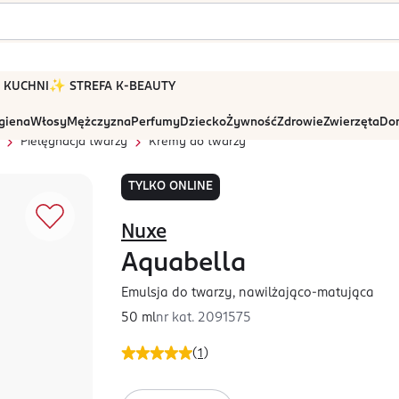
 W KUCHNI
✨ STREFA K-BEAUTY
igiena
Włosy
Mężczyzna
Perfumy
Dziecko
Żywność
Zdrowie
Zwierzęta
Dom
Pielęgnacja twarzy
Kremy do twarzy
TYLKO ONLINE
Nuxe
Aquabella
Emulsja do twarzy, nawilżająco-matująca
50 ml
nr kat.
2091575
(
1
)