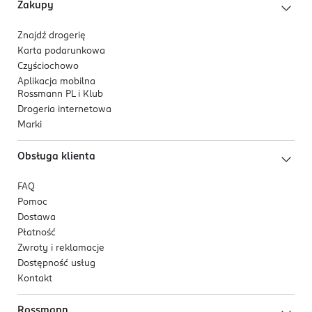
Cork
Zakupy
naskórka,
safety@oxford.bio
beta-glukan
- humektant wygładzający drobne
441865419110
Znajdź drogerię
linie, działa kojąco i antyoksydacyjnie.
Karta podarunkowa
IE-Irlandia
Czyściochowo
Formuła i konsystencja:
Kod EAN
Aplikacja mobilna
Rossmann PL i Klub
Półtransparentny, bardzo lekki żel-krem gładko się
8 809563 101054
Drogeria internetowa
rozprowadza i szybko wchłania - bez tłustej warstwy.
Marki
Wegańska, niekomedogenna formuła, przebadana
dermatologicznie.
Obsługa klienta
FAQ
Pomoc
Dostawa
Płatność
Zwroty i reklamacje
Dostępność usług
Kontakt
Rossmann