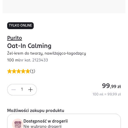
TYLKO ONLINE
Purito
Oat-In Calming
Żel-krem do twarzy, nawilżająco-łagodzący
100 ml
nr kat.
2123433
(
1
)
99
,99
zł
100 ml = 99,99 zł
Możliwości zakupu produktu
Dostępność w drogerii
Nie wybrano drogerii