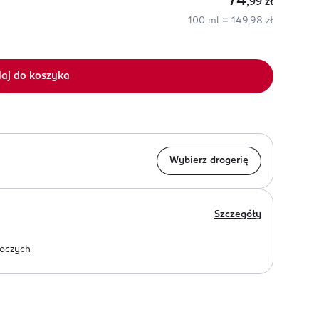
74
,99
zł
100 ml = 149,98 zł
aj do koszyka
Wybierz drogerię
Szczegóły
oczych