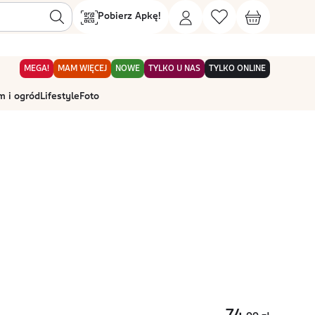
Pobierz Apkę!
MEGA!
MAM WIĘCEJ
NOWE
TYLKO U NAS
TYLKO ONLINE
 i ogród
Lifestyle
Foto