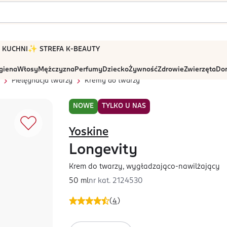
 W KUCHNI
✨ STREFA K-BEAUTY
igiena
Włosy
Mężczyzna
Perfumy
Dziecko
Żywność
Zdrowie
Zwierzęta
Dom
Pielęgnacja twarzy
Kremy do twarzy
NOWE
TYLKO U NAS
Yoskine
Longevity
Krem do twarzy, wygładzająco-nawilżający
50 ml
nr kat.
2124530
(
4
)