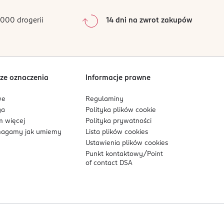
0
%
0
%
000 drogerii
14 dni na zwrot zakupów
0
%
Sortowanie wg
data: od najnowszej
ze oznaczenia
Informacje prawne
we
Regulaminy
ga
Polityka plików
cookie
 więcej
Polityka prywatności
agamy jak umiemy
Lista plików
cookies
Ustawienia plików
cookies
Punkt kontaktowy/
Point
of contact DSA