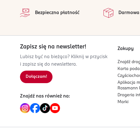
na
5 908272 826555
Wszystkie op
Bezpieczna płatność
Darmowa
Zapisz się na newsletter!
Zakupy
Lubisz być na bieżąco? Kliknij w przycisk
Znajdź drog
i zapisz się do newslettera.
Karta pod
Czyścioch
Dołączam!
Aplikacja 
Rossmann P
Drogeria i
Znajdź nas również na:
Marki