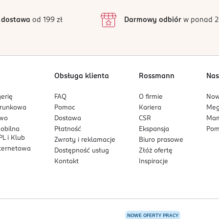
3
4 opinii
 podstawie
inie są zweryfikowane zakupem.
2
 dostawa
od 199 zł
Darmowy odbiór
w ponad 2
1
Obsługa klienta
Rossmann
Nas
erię
FAQ
O firmie
No
arunkowa
Pomoc
Kariera
Me
owo
Dostawa
CSR
Mam
mobilna
Płatność
Ekspansja
Pom
L i Klub
Zwroty i reklamacje
Biuro prasowe
nternetowa
Dostępność usług
Złóż ofertę
Kontakt
Inspiracje
NOWE OFERTY PRACY