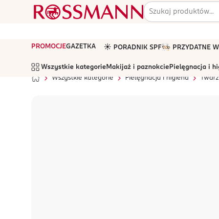
PROMOCJE
GAZETKA
☀️ PORADNIK SPF
🧑🏻‍🍳 PRZYDATNE
Wszystkie kategorie
Makijaż i paznokcie
Pielęgnacja i h
Wszystkie kategorie
Pielęgnacja i higiena
Twarz