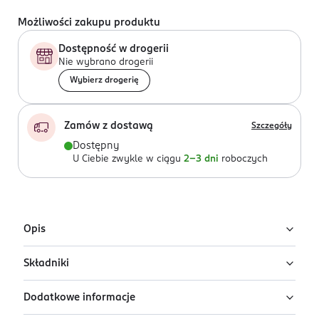
Możliwości zakupu produktu
Dostępność w drogerii
Nie wybrano drogerii
Wybierz drogerię
Zamów z dostawą
Szczegóły
Dostępny
U Ciebie zwykle w ciągu
2-3 dni
roboczych
Opis
Składniki
Mikrosferyczny krem pod oczy przeciw oznakom
zmęczenia Christian Laurent Luminosité skutecznie
Dodatkowe informacje
wygładza drobne zmarszczki i rozjaśnia cienie pod
Ingredients: : AQUA, CAPRYLIC/CAPRIC TRIGLYCERIDE,
oczami.
PROPANEDIOL, CI 77891, BUTYROSPERMUM PARKII