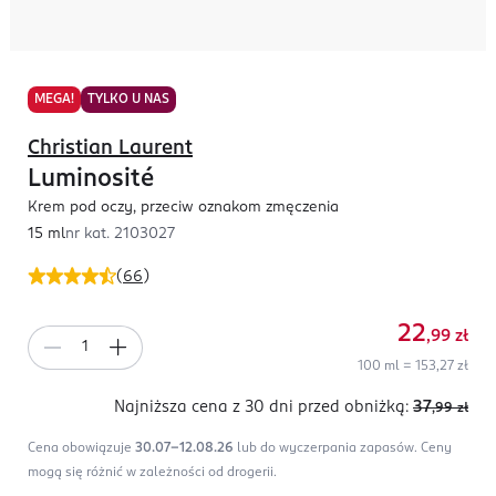
MEGA!
TYLKO U NAS
Christian Laurent
Luminosité
Krem pod oczy, przeciw oznakom zmęczenia
15 ml
nr kat.
2103027
(
66
)
22
,99
zł
100 ml = 153,27 zł
Najniższa cena z 30 dni
przed obniżką:
37
,99
zł
Cena obowiązuje
30.07-12.08.26
lub do wyczerpania zapasów.
Ceny
mogą się różnić w zależności od drogerii.