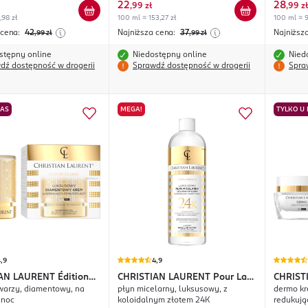
22
28
,
99 zł
,
99 zł
,98 zł
100 ml = 153,27 zł
100 ml = 9
 cena:
42
Najniższa cena:
37
Najniższ
,99
zł
,99
zł
stępny online
Niedostępny online
Nied
dź dostępność w drogerii
Sprawdź dostępność w drogerii
Spra
NAS
MEGA!
TYLKO U
,9
4,9
IAN LAURENT
Édition
CHRISTIAN LAURENT
Pour La
CHRIST
warzy, diamentowy, na
płyn micelarny, luksusowy, z
dermo kr
Beaute
Revolut
 noc
koloidalnym złotem 24K
redukują