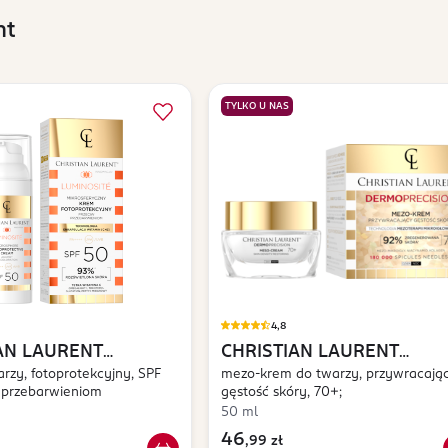
nt
TYLKO U NAS
4,8
AN LAURENT
CHRISTIAN LAURENT
ité
rzy, fotoprotekcyjny, SPF
Dermoprecision
mezo-krem do twarzy, przywracają
 przebarwieniom
gęstość skóry, 70+;
50 ml
46
,
99 zł