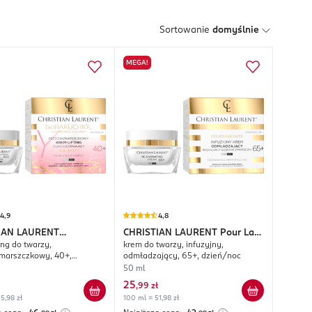
Sortowanie
domyślnie
MEGA!
4,9
4,8
IAN LAURENT
CHRISTIAN LAURENT
Pour La
ing do twarzy,
krem do twarzy, infuzyjny,
ol
Beaute
marszczkowy, 40+,
odmładzający, 65+, dzień/noc
oc
50 ml
25
,
99 zł
5,98 zł
100 ml = 51,98 zł