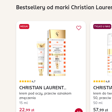
Bestsellery od marki Christian Laure
MEGA!
TYLKO U NAS
4,7
4,8
CHRISTIAN LAURENT
CHRISTI
Luminosité
krem pod oczy, przeciw oznakom
Luminos
krem do twa
zmęczenia
50, przeciw
15 ml
50 ml
22
57
,
99 zł
,
99 zł