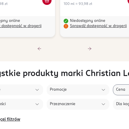
98 zł
100 ml = 93,98 zł
ępny online
Niedostępny online
 dostępność w drogerii
Sprawdź dostępność w drogerii
stkie produkty marki Christian L
e
Promocje
Cena
ści
Przeznaczenie
Dla ko
cej filtrów