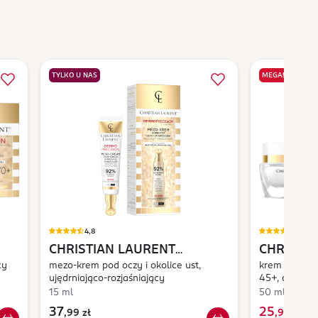
TYLKO U NAS
MEGA!
4,8
4,8
CHRISTIAN LAURENT
CHRISTI
cy
Dermoprecision
mezo-krem pod oczy i okolice ust,
Beaute
krem do twarz
ujędrniająco-rozjaśniający
45+, dzień/n
15 ml
50 ml
37
25
,
99 zł
,
99 zł