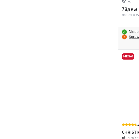
50 ml
78
,
99 zł
100 ml = 15
Niedo
Spraw
MEGA!
4
CHRIST
płyn mice