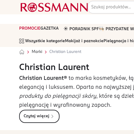
PROMOCJE
GAZETKA
☀️ PORADNIK SPF
🧑🏻‍🍳 PRZYDATNE
Wszystkie kategorie
Makijaż i paznokcie
Pielęgnacja i h
Marki
Christian Laurent
Christian Laurent
Christian Laurent®
to marka kosmetyków, łą
elegancją i luksusem. Oparta na najwyższej j
produkty do pielęgnacji skóry
, które są dzi
pielęgnację i wyrafinowany zapach.
Czytaj więcej