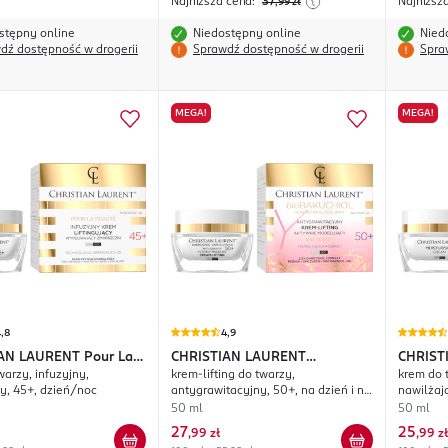
Najniższa cena:
37
Najniższ
,99
zł
stępny online
Niedostępny online
Nied
dź dostępność w drogerii
Sprawdź dostępność w drogerii
Spra
MEGA!
MEGA!
,8
4,9
IAN LAURENT
Pour La
CHRISTIAN LAURENT
CHRIST
warzy, infuzyjny,
krem-lifting do twarzy,
krem do t
Bakuchiol
Beaute
cy, 45+, dzień/noc
antygrawitacyjny, 50+, na dzień i na
nawilżaj
noc
50 ml
50 ml
27
25
,
99 zł
,
99 zł