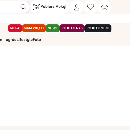
Pobierz Apkę!
MEGA!
MAM WIĘCEJ
NOWE
TYLKO U NAS
TYLKO ONLINE
 i ogród
Lifestyle
Foto