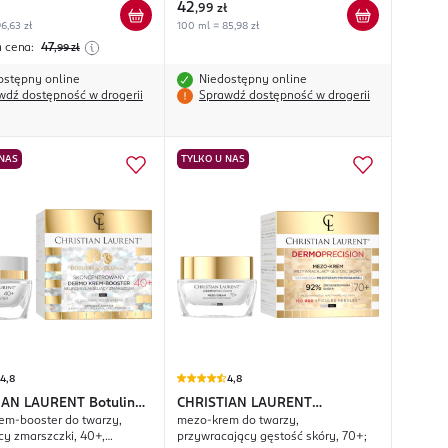
42
,
99 zł
6,63 zł
100 ml = 85,98 zł
a cena:
47
,99
zł
ostępny online
Niedostępny online
wdź dostępność w drogerii
Sprawdź dostępność w drogerii
 NAS
TYLKO U NAS
4,8
4,8
IAN LAURENT
Botulin
CHRISTIAN LAURENT
em-booster do twarzy,
mezo-krem do twarzy,
ion
Dermoprecision
cy zmarszczki, 40+,
przywracający gęstość skóry, 70+;