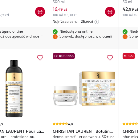
dzień/n
500 ml
50 ml
16
42
,
49 zł
,
99 zł
7,98 zł
100 ml = 3,30 zł
100 ml = 8
Najniższa cena:
25
,99
zł
stępny online
Niedostępny online
Nied
dź dostępność w drogerii
Sprawdź dostępność w drogerii
Spra
TYLKO U NAS
MEGA!
,9
4,8
IAN LAURENT
Pour La
CHRISTIAN LAURENT
Botulin
CHRIST
larny, profesjonalny,
dermo krem-filler do twarzy, 50+, na
płyn mic