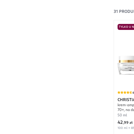
31
PRODU
TYLKO U 
4
CHRIST
krem-ampu
Revolut
70+, na dz
50 ml
42
,
99 zł
100 ml = 85