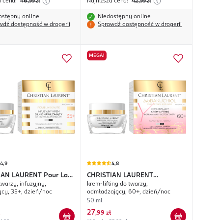
a cena:
46
Najniższa cena:
42
,99
zł
,99
zł
ostępny online
Niedostępny online
wdź dostępność w drogerii
Sprawdź dostępność w drogerii
MEGA!
4,9
4,8
IAN LAURENT
Pour La
CHRISTIAN LAURENT
warzy, infuzyjny,
krem-lifting do twarzy,
Bakuchiol
ący, 35+, dzień/noc
odmładzający, 60+, dzień/noc
50 ml
27
,
99 zł