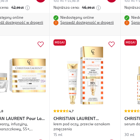
,98 zł
100 ml = 55,98 zł
100 ml = 5
 cena:
42
Najniższa cena:
46
Najniższ
,99
zł
,99
zł
stępny online
Niedostępny online
Nied
dź dostępność w drogerii
Sprawdź dostępność w drogerii
Spra
MEGA!
MEGA!
,8
4,7
IAN LAURENT
Pour La
CHRISTIAN LAURENT
CHRIST
warzy, infuzyjny,
krem pod oczy, przeciw oznakom
serum do
Luminosité
Luminos
arszczkowy, 55+,
zmęczenia
c
15 ml
30 ml