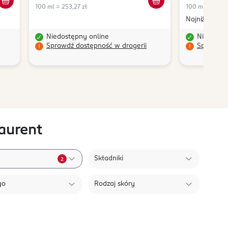
100 ml = 253,27 zł
100 ml = 51,98
Najniższa ce
Niedostępny online
Niedostę
Sprawdź dostępność w drogerii
Sprawdź 
aurent
Składniki
2
go
Rodzaj skóry