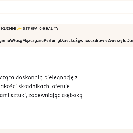
 W KUCHNI
✨ STREFA K-BEAUTY
igiena
Włosy
Mężczyzna
Perfumy
Dziecko
Żywność
Zdrowie
Zwierzęta
Dom
cząca doskonałą pielęgnację z
akości składnikach, oferuje
ełami sztuki, zapewniając głęboką