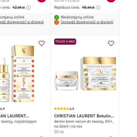
1,98 zł
100 ml = 55,98 zł
a cena:
42
Najniższa cena:
46
,99
zł
,99
zł
ostępny online
Niedostępny online
wdź dostępność w drogerii
Sprawdź dostępność w drogerii
TYLKO U NAS
4,9
4,9
IAN LAURENT
CHRISTIAN LAURENT
Botulin
 twarzy, rozjaśniające
dermo krem-serum do twarzy, 60+,
ité
Revolution
na dzień i na noc
50 ml