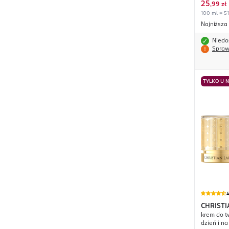
25
,
99 zł
100 ml = 51
Najniższa
Niedo
Spraw
TYLKO U 
4
CHRIST
krem do t
De Luxe
dzień i na