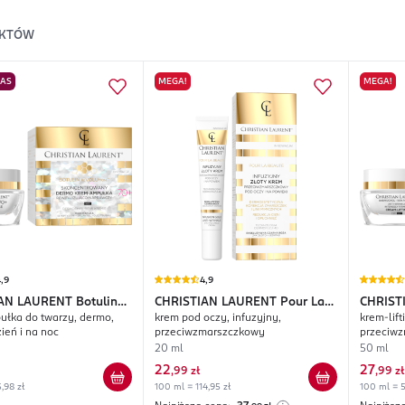
KTÓW
NAS
MEGA!
MEGA!
,9
4,9
IAN LAURENT
Botulin
CHRISTIAN LAURENT
Pour La
CHRIST
łka do twarzy, dermo,
krem pod oczy, infuzyjny,
krem-lift
ion
Beaute
Bakuchi
ień i na noc
przeciwzmarszczkowy
przeciwz
dzień/n
20 ml
50 ml
22
27
,
99 zł
,
99 zł
,98 zł
100 ml = 114,95 zł
100 ml = 5