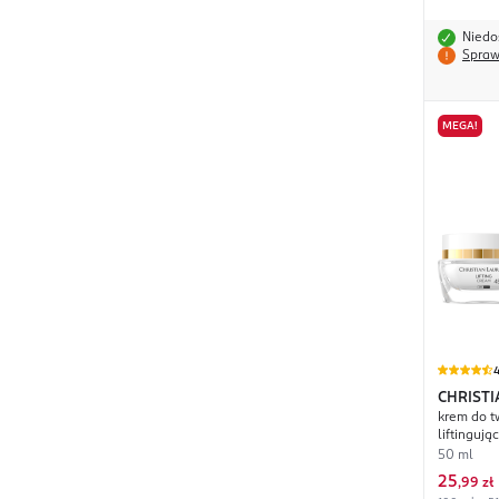
Niedo
Spraw
MEGA!
4
CHRIST
krem do t
Beaute
liftingują
50 ml
25
,
99 zł