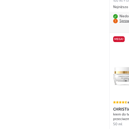
100 ml = 51
Najniższa
Niedo
Spraw
MEGA!
4
CHRIST
krem do t
Beaute
przeciwzm
dzień/no
50 ml