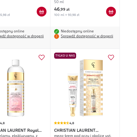
oc
50 ml
46
,
99 zł
5,98 zł
100 ml = 93,98 zł
ostępny online
Niedostępny online
wdź dostępność w drogerii
Sprawdź dostępność w drogerii
TYLKO U NAS
4,8
4,8
IAN LAURENT
Royal
CHRISTIAN LAURENT
elarny, ekskluzywny, z
mezo-krem pod oczy i okolice ust,