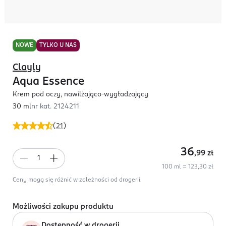
NOWE
TYLKO U NAS
Clayly
Aqua Essence
Krem pod oczy, nawilżająco-wygładzający
30 ml
nr kat.
2124211
(
21
)
36
,99
zł
100 ml = 123,30 zł
Ceny mogą się różnić w zależności od drogerii.
Możliwości zakupu produktu
Dostępność w drogerii