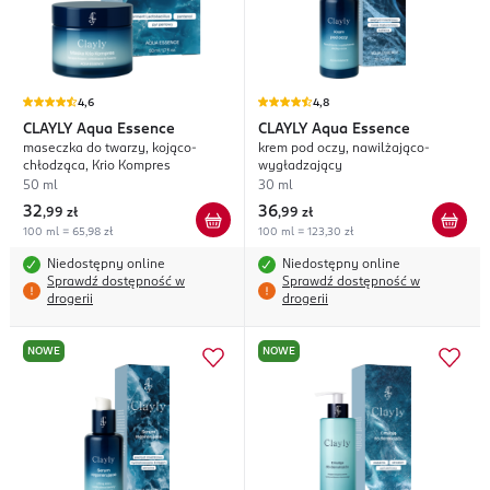
4,6
4,8
CLAYLY
Aqua Essence
CLAYLY
Aqua Essence
maseczka do twarzy, kojąco-
krem pod oczy, nawilżająco-
chłodząca, Krio Kompres
wygładzający
50 ml
30 ml
32
36
,
99 zł
,
99 zł
100 ml = 65,98 zł
100 ml = 123,30 zł
Niedostępny online
Niedostępny online
Sprawdź dostępność w
Sprawdź dostępność w
drogerii
drogerii
NOWE
NOWE