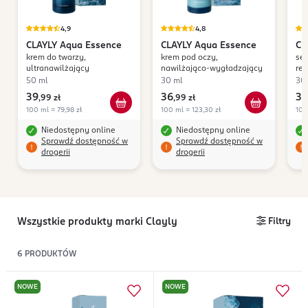
4,9
4,8
CLAYLY
Aqua Essence
CLAYLY
Aqua Essence
CL
krem do twarzy,
krem pod oczy,
ser
ultranawilżający
nawilżająco-wygładzający
re
50 ml
30 ml
30
39
36
36
,
99 zł
,
99 zł
100 ml = 79,98 zł
100 ml = 123,30 zł
100
Niedostępny online
Niedostępny online
Sprawdź dostępność w
Sprawdź dostępność w
drogerii
drogerii
Wszystkie produkty marki Clayly
Filtry
6
PRODUKTÓW
NOWE
NOWE