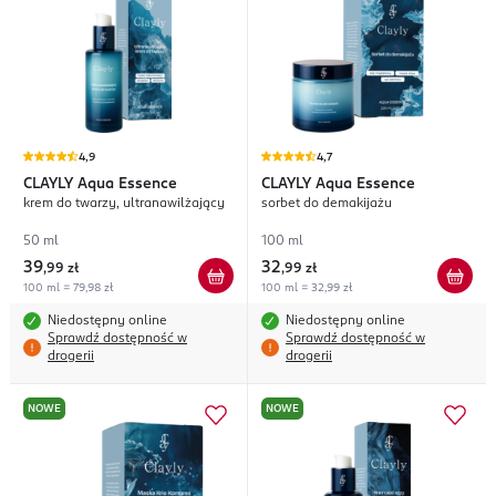
4,9
4,7
CLAYLY
Aqua Essence
CLAYLY
Aqua Essence
krem do twarzy, ultranawilżający
sorbet do demakijażu
50 ml
100 ml
39
32
,
99 zł
,
99 zł
100 ml = 79,98 zł
100 ml = 32,99 zł
Niedostępny online
Niedostępny online
Sprawdź dostępność w
Sprawdź dostępność w
drogerii
drogerii
NOWE
NOWE