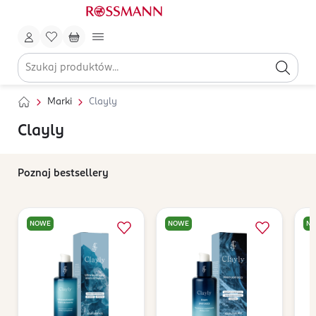
Marki
Clayly
Clayly
Poznaj bestsellery
NOWE
NOWE
N