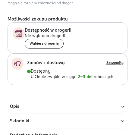
mogą się różnić w zależności od drogerii.
Możliwości zakupu produktu
Dostępność w drogerii
Nie wybrano drogerii
Wybierz drogerię
Zamów z dostawą
Szczegóły
Dostępny
U Ciebie zwykle w ciągu
2-3 dni
roboczych
Opis
Składniki
5% Kofeina Complex
Kuracja energizująca - skóra wokół oczu