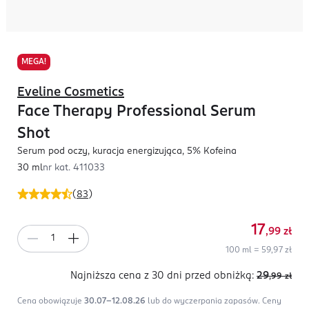
MEGA!
Eveline Cosmetics
Face Therapy Professional Serum
Shot
Serum pod oczy, kuracja energizująca, 5% Kofeina
30 ml
nr kat.
411033
(
83
)
17
,99
zł
100 ml = 59,97 zł
Najniższa cena z 30 dni
przed obniżką:
29
,99
zł
Cena obowiązuje
30.07-12.08.26
lub do wyczerpania zapasów.
Ceny