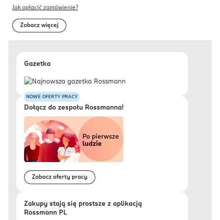
mikrokrążenie, wzmacnia strukturę skóry i
Jak opłacić zamówienie?
przywraca jej zdrowy wygląd.
Zobacz więcej
Produkt testowany dermatologicznie.
Gazetka
NOWE OFERTY PRACY
Dołącz do zespołu Rossmanna!
Zobacz oferty pracy
Zakupy stają się prostsze z aplikacją
Rossmann PL