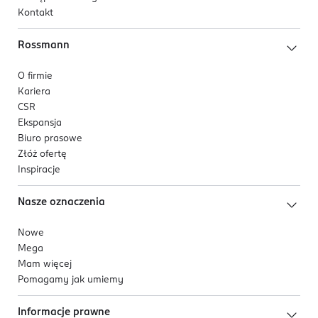
Kontakt
działaniu wygładzającym skórę, poprawiającym
jej koloryt i likwidującym przebarwienia. Odnawia
Rossmann
włókna kolagenu i elastyny, dzięki czemu
precyzyjnie wygładza zmarszczki.
O firmie
Kariera
Skoncentrowana kofeina silnie liftinguje i
CSR
widocznie odmładza kontur oczu. Natychmiast po
Ekspansja
aplikacji przywraca spojrzeniu świeżość i
Biuro prasowe
wypoczęty wygląd.
Złóż ofertę
Inspiracje
Algi Laminaria pozyskiwane z mórz północnych,
silnie rewitalizują i odżywiają skórę oraz
Nasze oznaczenia
pobudzają intensywne procesy regeneracyjne
komórek.
Nowe
Wyciąg z kasztanowca zawiera escynę, która
Mega
uszczelnia naczynka krwionośne oraz powoduje
Mam więcej
ich obkurczanie, dzięki czemu likwiduje obrzęki i
Pomagamy jak umiemy
rozjaśnia cienie pod oczami. Stymuluje
mikrokrążenie i widocznie poprawia koloryt
Informacje prawne