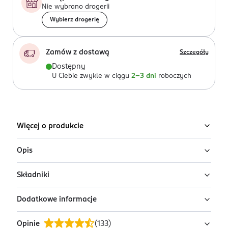
Nie wybrano drogerii
Wybierz drogerię
Zamów z dostawą
Szczegóły
Dostępny
U Ciebie zwykle w ciągu
2-3 dni
roboczych
Więcej o produkcie
Opis
Składniki
Zabieg implantacji złotych nici liftingujących to
niekwestionowany hit gabinetów medycyny
Dodatkowe informacje
estetycznej, będący alternatywą dla inwazyjnych
Ingredients: : AQUA, ISOPROPYL MYRISTATE, GLYCERIN,
metod z użyciem skalpela. Umieszczone płytko pod
CETEARYL ALCOHOL, ETHYLHEXYL
Opinie
(
133
)
skórą nici stymulują produkcje kolagenu i elastyny, w
METHOXYCINNAMATE, PARAFFINUM LIQUIDUM,
PRZYGOTOWANIE I STOSOWANIE