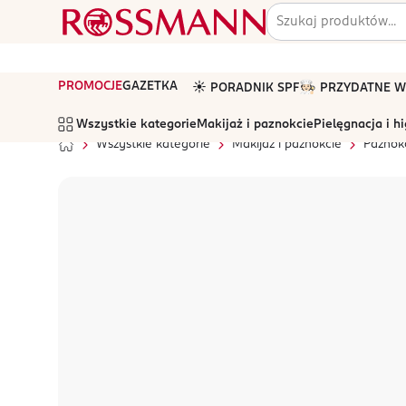
PROMOCJE
GAZETKA
☀️ PORADNIK SPF
🧑🏻‍🍳 PRZYDATNE
Wszystkie kategorie
Makijaż i paznokcie
Pielęgnacja i h
Wszystkie kategorie
Makijaż i paznokcie
Paznok