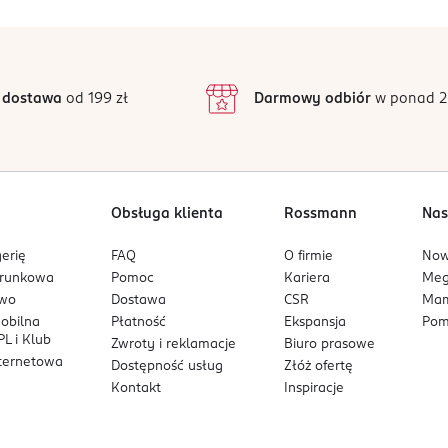
 sposób użycia. Unikać kontaktu ze skórą. Unikać kontaktu z ocz
5
5
/5
rdzić w lampie UV/LED.
4
3
1 opinii
 podstawie
inie są zweryfikowane zakupem.
2
 dostawa
od 199 zł
Darmowy odbiór
w ponad 2
1
Obsługa klienta
Rossmann
Nas
erię
FAQ
O firmie
No
arunkowa
Pomoc
Kariera
Me
owo
Dostawa
CSR
Mam
mobilna
Płatność
Ekspansja
Pom
L i Klub
Zwroty i reklamacje
Biuro prasowe
nternetowa
Dostępność usług
Złóż ofertę
Kontakt
Inspiracje