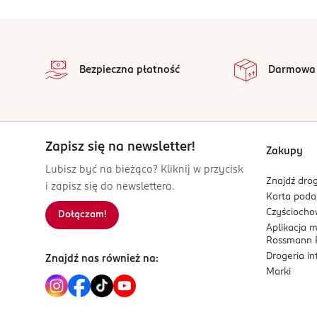
Chronić przed dziećmi. Proszę uważnie przeczytać
Może powodować reakcję alergiczną. Należy utwa
stopka
na
OSOBA/PODMIOT ODPOWIEDZIALNY
Wszystkie op
Bezpieczna płatność
Darmowa
Nesperta Europe Sp. z o. o.
Obornicka 7
62-002
Jelonek
sekretariat@nesperta.com
Zapisz się na newsletter!
Zakupy
48613067772
Lubisz być na bieżąco? Kliknij w przycisk
PL-Polska
Znajdź drog
i zapisz się do newslettera.
Karta pod
Kod EAN
Czyścioch
Dołączam!
5 902751 441185
Aplikacja 
Rossmann P
Drogeria i
Znajdź nas również na:
Marki