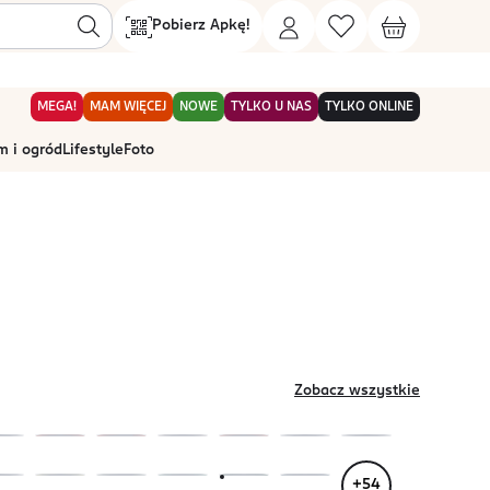
Pobierz Apkę!
MEGA!
MAM WIĘCEJ
NOWE
TYLKO U NAS
TYLKO ONLINE
 i ogród
Lifestyle
Foto
Zobacz wszystkie
+
54