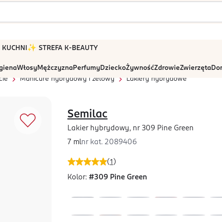
 W KUCHNI
✨ STREFA K-BEAUTY
igiena
Włosy
Mężczyzna
Perfumy
Dziecko
Żywność
Zdrowie
Zwierzęta
Dom
cie
Manicure hybrydowy i żelowy
Lakiery hybrydowe
Semilac
Lakier hybrydowy, nr 309 Pine Green
7 ml
nr kat.
2089406
(
1
)
Kolor:
#309 Pine Green