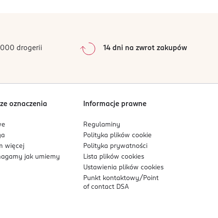
ami. Nie wdychać bezpośrednio par produktu.
0
%
0
%
0
%
0
%
000 drogerii
14 dni na zwrot zakupów
0
%
Sortowanie wg
data: od najnowszej
ze oznaczenia
Informacje prawne
we
Regulaminy
ga
Polityka plików
cookie
 więcej
Polityka prywatności
agamy jak umiemy
Lista plików
cookies
Ustawienia plików
cookies
Punkt kontaktowy/
Point
of contact DSA