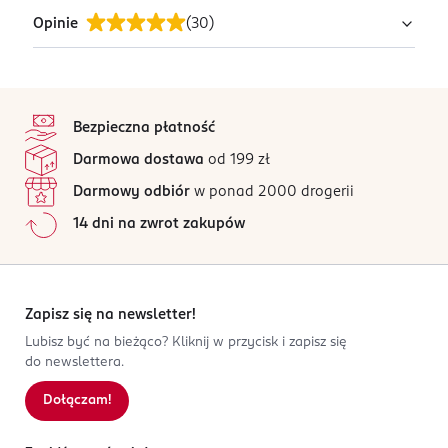
NITROCELLULOSE, ADIPIC ACID/NEOPENTYL
Wygodny, płaski pędzelek ułatwia precyzyjną i
Opinie
(
30
)
GLYCOL/TRIMELLITIC ANHYDRIDE COPOLYMER, ACETYL
PRZYGOTOWANIE I STOSOWANIE
równomierną aplikację.
TRIBUTYL CITRATE, ISOPROPYL ALCOHOL, CALCIUM
Zaaplikować lakier na oczyszczoną i suchą płytkę
SODIUM BOROSILICATE, CALCIUM ALUMINUM
paznokci.
5
stopka
BOROSILICATE, STEARALKONIUM BENTONITE,
/5
OSTRZEŻENIA DOTYCZĄCE BEZPIECZEŃSTWA
ACRYLATES COPOLYMER, TITANIUM DIOXIDE, SUCROSE
Bezpieczna płatność
Uwaga: Do użytku zewnętrznego. Unikać kontaktu z
30 opinii
na podstawie
ACETATE ISOBUTYRATE, MICA, SILICA, HYDRATED SILICA,
Darmowa dostawa
od 199 zł
oczami. Chronić przed dziećmi.
Wszystkie opinie są zweryfikowane zakupem.
TRIMETHYLSILOXYSILICATE, STYRENE/ACRYLATES
Darmowy odbiór
w ponad 2000 drogerii
COPOLYMER, BENZOPHENONE-1, N-BUTYL ALCOHOL,
OSOBA/PODMIOT ODPOWIEDZIALNY
Jak działają opinie?
ETOCRYLENE, SORBIC ACID, DIETHYLHEXYL SODIUM
14 dni na zwrot zakupów
PPHU ADOS Jolanta Osuchowska
5
0
%
SULFOSUCCINATE, DIACETONE ALCOHOL,
Stanisława Bodycha 93
4
0
%
TRIMETHYLPENTANEDIYL DIBENZOATE, KAOLIN,
05-816
3
0
%
SYNTHETIC FLUORPHLOGOPITE,
Reguły
2
0
%
Zapisz się na newsletter!
TRIETHOXYCAPRYLYLSILANE, PHOSPHORIC ACID, AQUA,
ados@ados.pl
1
0
%
ALCOHOL DENAT., DIMETHICONE, HYDROXYETHYL
Lubisz być na bieżąco? Kliknij w przycisk i zapisz się
227235293
do newslettera.
ACRYLATE/IPDI/PPG-15 GLYCERYL ETHER COPOLYMER,
PL-Polska
HYDROGEN DIMETHICONE, ACETONE, ALUMINUM
Dołączam!
Sortowanie wg
data: od najnowszej
HYDROXIDE, METHICONE, TIN OXIDE, CI 77742, CI 77891,
Kod EAN
CI 77000, CI 77491, CI 77492, CI 77499, CI 74160, CI
5 906942 530412