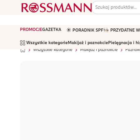
PROMOCJE
GAZETKA
☀️ PORADNIK SPF
🧑🏻‍🍳 PRZYDATNE
Wszystkie kategorie
Makijaż i paznokcie
Pielęgnacja i h
Wszystkie kategorie
Makijaż i paznokcie
Paznok