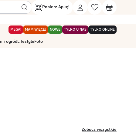
Pobierz Apkę!
MEGA!
MAM WIĘCEJ
NOWE
TYLKO U NAS
TYLKO ONLINE
 i ogród
Lifestyle
Foto
Zobacz wszystkie