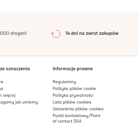
0
%
0
%
0
%
0
%
000 drogerii
14 dni na zwrot zakupów
0
%
Sortowanie wg
data: od najnowszej
ze oznaczenia
Informacje prawne
we
Regulaminy
ga
Polityka plików
cookie
 więcej
Polityka prywatności
agamy jak umiemy
Lista plików
cookies
Ustawienia plików
cookies
Punkt kontaktowy/
Point
of contact DSA