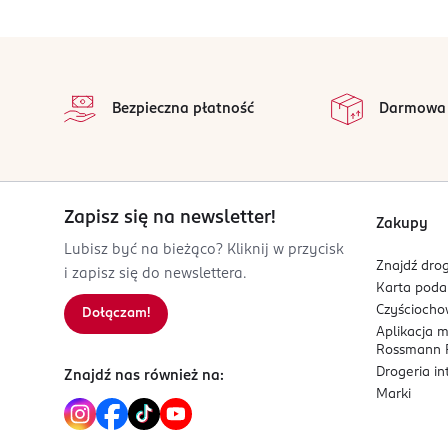
OSOBA/PODMIOT ODPOWIEDZIALNY
PPHU ADOS Jolanta Osuchowska
stopka
Stanisława Bodycha 93
na 
05-816
Wszystkie op
Bezpieczna płatność
Darmowa
Reguły
ados@ados.pl
227235293
PL-Polska
Zapisz się na newsletter!
Kod EAN
Zakupy
5 906942 550038
Lubisz być na bieżąco? Kliknij w przycisk
Znajdź drog
i zapisz się do newslettera.
Karta pod
Czyścioch
Dołączam!
Aplikacja 
Rossmann P
Drogeria i
Znajdź nas również na:
Marki