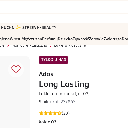
 W KUCHNI
✨ STREFA K-BEAUTY
igiena
Włosy
Mężczyzna
Perfumy
Dziecko
Żywność
Zdrowie
Zwierzęta
Dom
cie
Manicure klasyczny
Lakiery klasyczne
TYLKO U NAS
Ados
Long Lasting
Lakier do paznokci, nr 03;
9 ml
nr kat.
237865
(
23
)
Kolor:
03