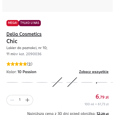
MEGA!
TYLKO U NAS
Delia Cosmetics
Chic
Lakier do paznokci, nr 10;
11 ml
nr kat.
2090036
(
9
)
Kolor:
10 Passion
Zobacz wszystkie
6
,79
zł
100 ml = 61,73 zł
Najniższa cena z 30 dni
przed obniżką:
12
,29
zł