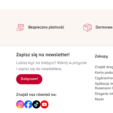
PRODUCENT/PODMIOT ODPOWIEDZIALNY
Coty Eastern Europe sp. z o.o.
stopka
ul. Domaniewska 34a
na 
02-672 Warszawa
Wszystkie op
Bezpieczna płatność
Darmowa
Kod EAN
3 614226 321244
Zapisz się na newsletter!
Zakupy
Lubisz być na bieżąco? Kliknij w przycisk
Znajdź drog
i zapisz się do newslettera.
Karta pod
Czyścioch
Dołączam!
Aplikacja 
Rossmann P
Drogeria i
Znajdź nas również na:
Marki