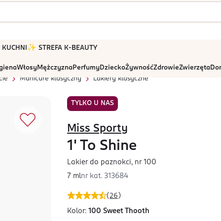
 W KUCHNI
✨ STREFA K-BEAUTY
igiena
Włosy
Mężczyzna
Perfumy
Dziecko
Żywność
Zdrowie
Zwierzęta
Dom
cie
Manicure klasyczny
Lakiery klasyczne
TYLKO U NAS
Miss Sporty
1' To Shine
Lakier do paznokci, nr 100
7 ml
nr kat.
313684
(
26
)
Kolor:
100 Sweet Thooth