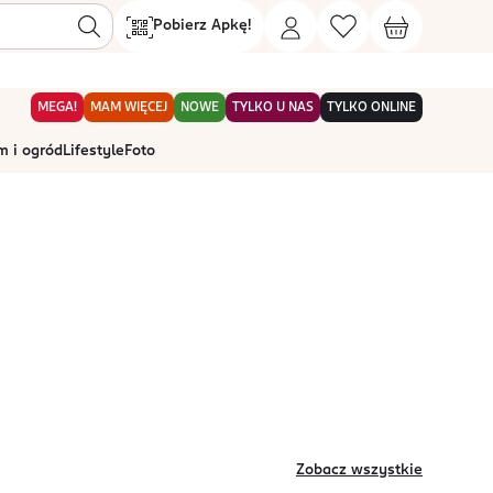
Pobierz Apkę!
MEGA!
MAM WIĘCEJ
NOWE
TYLKO U NAS
TYLKO ONLINE
 i ogród
Lifestyle
Foto
Zobacz wszystkie