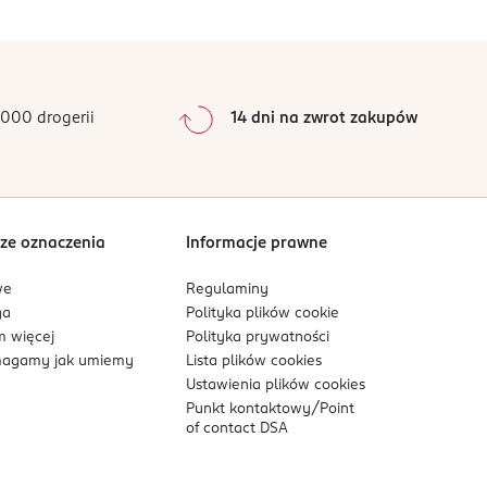
0
%
0
%
0
%
0
%
000 drogerii
14 dni na zwrot zakupów
0
%
Sortowanie wg
data: od najnowszej
ze oznaczenia
Informacje prawne
we
Regulaminy
ga
Polityka plików
cookie
 więcej
Polityka prywatności
agamy jak umiemy
Lista plików
cookies
Ustawienia plików
cookies
Punkt kontaktowy/
Point
of contact DSA