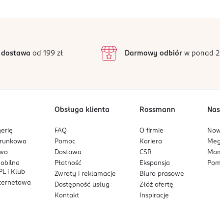
5
4,9
/5
4
3
27 opinii
podstawie
inie są zweryfikowane zakupem.
2
 dostawa
od 199 zł
Darmowy odbiór
w ponad 2
1
Obsługa klienta
Rossmann
Nas
erię
FAQ
O firmie
No
arunkowa
Pomoc
Kariera
Me
owo
Dostawa
CSR
Mam
mobilna
Płatność
Ekspansja
Pom
L i Klub
Zwroty i reklamacje
Biuro prasowe
nternetowa
Dostępność usług
Złóż ofertę
Kontakt
Inspiracje