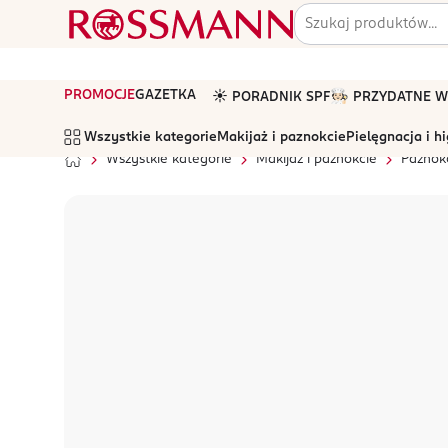
PROMOCJE
GAZETKA
☀️ PORADNIK SPF
🧑🏻‍🍳 PRZYDATNE
Wszystkie kategorie
Makijaż i paznokcie
Pielęgnacja i h
Wszystkie kategorie
Makijaż i paznokcie
Paznok