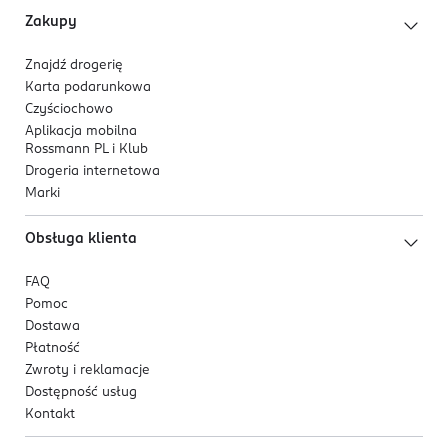
Przed smażeniem każdego kolejnego naleśnika
Zakupy
przemieszaj ciasto i w razie potrzeby natłuść
patelnię.
Znajdź drogerię
Karta podarunkowa
Układaj usmażone naleśniki jeden na drugim i
Czyściochowo
przykryj, aby nie wysychały.
Aplikacja mobilna
Rossmann PL i Klub
Do smarowania użyj jednego z naszych dżemów,
Drogeria internetowa
kremów lub past orzechowych.
Marki
OSTRZEŻENIA DOTYCZĄCE BEZPIECZEŃSTWA
Obsługa klienta
Może zawierać:
Orzeszki Arachidowe, Orzechy, Nasiona
Sezamu I Łubin.
FAQ
Pomoc
PRODUCENT/PODMIOT ODPOWIEDZIALNY
Dostawa
Levann sp. z o.o.
Płatność
ul. Wspólna 35 lok. 1
Zwroty i reklamacje
00-519 Warszawa
Dostępność usług
Kontakt
Kod EAN