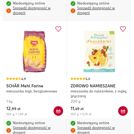
Niedostępny online
Niedostępny online
Sprawdź dostępność w
Sprawdź dostępność w
drogerii
drogerii
4,9
5,0
SCHÄR
Mehl Farine
ZDROWO NAMIESZANE
mieszanka mąk, bezglutenowa
mieszanka do naleśników, z mąką
gryczaną
1 kg
200 g
12
11
,
99 zł
,
49 zł
100 g = 1,30 zł
100 g = 5,75 zł
Niedostępny online
Niedostępny online
Sprawdź dostępność w
Sprawdź dostępność w
drogerii
drogerii