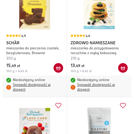
4,9
4,6
SCHÄR
ZDROWO NAMIESZANE
mieszanka do pieczenia ciastek,
mieszanka do przygotowania
bezglutenowa, Brownie
racuchów z mąką kokosową
350 g
210 g
15
13
,
49 zł
,
49 zł
100 g = 4,43 zł
100 g = 6,42 zł
Niedostępny online
Niedostępny online
Sprawdź dostępność w
Sprawdź dostępność w
drogerii
drogerii