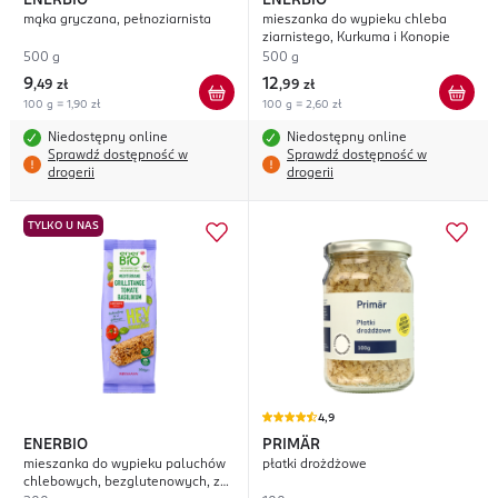
ENERBIO
ENERBIO
mąka gryczana, pełnoziarnista
mieszanka do wypieku chleba
ziarnistego, Kurkuma i Konopie
500 g
500 g
9
12
,
49 zł
,
99 zł
100 g = 1,90 zł
100 g = 2,60 zł
Niedostępny online
Niedostępny online
Sprawdź dostępność w
Sprawdź dostępność w
drogerii
drogerii
TYLKO U NAS
4,9
ENERBIO
PRIMÄR
mieszanka do wypieku paluchów
płatki drożdżowe
chlebowych, bezglutenowych, z