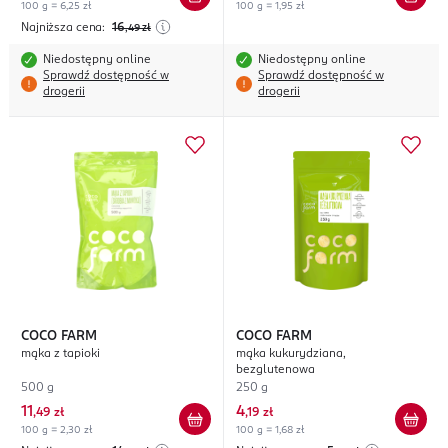
100 g = 6,25 zł
100 g = 1,95 zł
Najniższa cena:
16
,49
zł
Niedostępny online
Niedostępny online
Sprawdź dostępność w
Sprawdź dostępność w
drogerii
drogerii
COCO FARM
COCO FARM
mąka z tapioki
mąka kukurydziana,
bezglutenowa
500 g
250 g
11
4
,
49 zł
,
19 zł
100 g = 2,30 zł
100 g = 1,68 zł