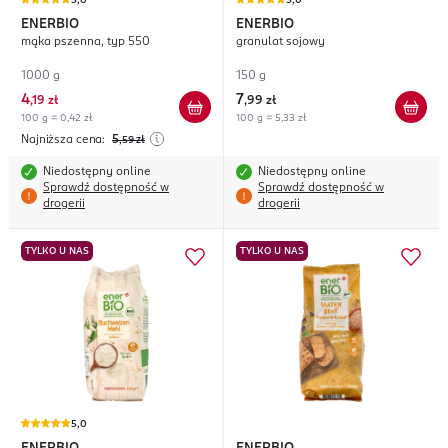
5,0
5,0
ENERBIO
ENERBIO
mąka pszenna, typ 550
granulat sojowy
1000 g
150 g
4
7
,
19 zł
,
99 zł
100 g = 0,42 zł
100 g = 5,33 zł
Najniższa cena:
5
,59
zł
Niedostępny online
Niedostępny online
Sprawdź dostępność w
Sprawdź dostępność w
drogerii
drogerii
TYLKO U NAS
TYLKO U NAS
5,0