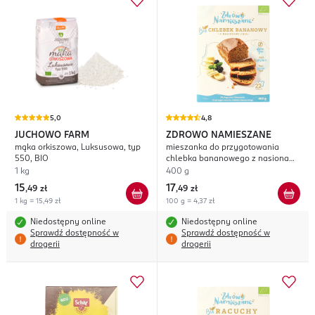
5,0
4,8
JUCHOWO FARM
ZDROWO NAMIESZANE
mąka orkiszowa, Luksusowa, typ
mieszanka do przygotowania
550, BIO
chlebka bananowego z nasionami
Chia
1 kg
400 g
15
17
,
49 zł
,
49 zł
1 kg = 15,49 zł
100 g = 4,37 zł
Niedostępny online
Niedostępny online
Sprawdź dostępność w
Sprawdź dostępność w
drogerii
drogerii