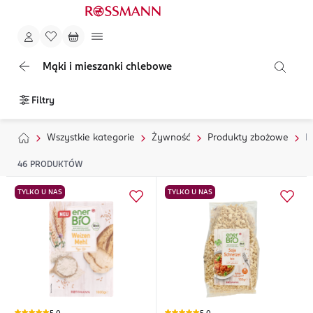
Mąki i mieszanki chlebowe
Filtry
Wszystkie kategorie
Żywność
Produkty zbożowe
M
46
PRODUKTÓW
TYLKO U NAS
TYLKO U NAS