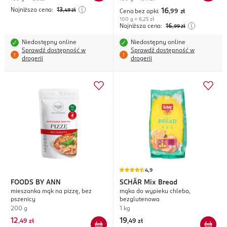
Najniższa cena:
13
,49
zł
16
Cena bez apki:
,99
zł
100 g = 6,25 zł
Najniższa cena:
16
,99
zł
Niedostępny online
Niedostępny online
Sprawdź dostępność w
Sprawdź dostępność w
drogerii
drogerii
4,9
FOODS BY ANN
SCHÄR
Mix Bread
mieszanka mąk na pizzę, bez
mąka do wypieku chleba,
pszenicy
bezglutenowa
200 g
1 kg
12
19
,
49 zł
,
49 zł