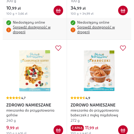
Pomidorem i Bazylią
300 g
100 g
10
34
,
99 zł
,
99 zł
100 g = 3,66 zł
100 g = 34,99 zł
Niedostępny online
Niedostępny online
Sprawdź dostępność w
Sprawdź dostępność w
drogerii
drogerii
4,7
4,9
ZDROWO NAMIESZANE
ZDROWO NAMIESZANE
mieszanka do przygotowania
mieszanka do przygotowania
gofrów
babeczek z mąką migdałową
240 g
272 g
9
11
,
99 zł
Z APKĄ
,
99 zł
100 g = 4,16 zł
100 g = 4,41 zł