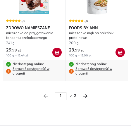
5,0
5,0
ZDROWO NAMIESZANE
FOODS BY ANN
mieszanka do przygotowania
mieszanka mąk na naleśniki
fondantu czekoladowego
proteinowe
241 g
200 g
29
23
,
99 zł
,
99 zł
100 g = 12,44 zł
100 g = 12,00 zł
Niedostępny online
Niedostępny online
Sprawdź dostępność w
Sprawdź dostępność w
drogerii
drogerii
z
2