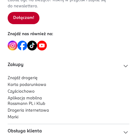
Lubisz być na bieżąco? Kliknij w przycisk i zapisz się
do newslettera.
Dołączam!
Znajdź nas również na:
Zakupy
Znajdź drogerię
Karta podarunkowa
Czyściochowo
Aplikacja mobilna
Rossmann PL i Klub
Drogeria internetowa
Marki
Obsługa klienta