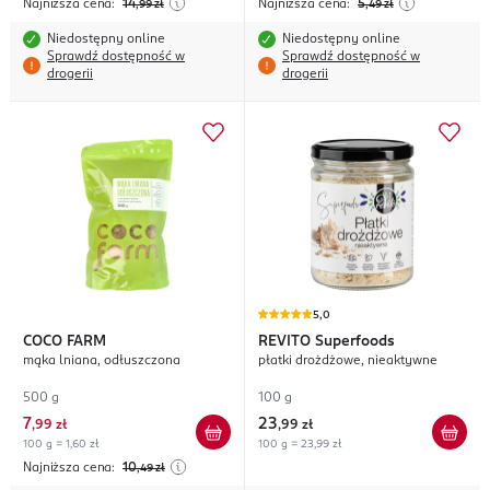
Najniższa cena:
14
Najniższa cena:
5
,99
zł
,49
zł
Niedostępny online
Niedostępny online
Sprawdź dostępność w
Sprawdź dostępność w
drogerii
drogerii
5,0
COCO FARM
REVITO
Superfoods
mąka lniana, odłuszczona
płatki drożdżowe, nieaktywne
500 g
100 g
7
23
,
99 zł
,
99 zł
100 g = 1,60 zł
100 g = 23,99 zł
Najniższa cena:
10
,49
zł