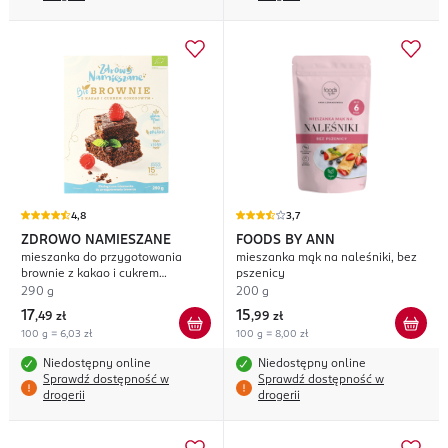
4,8
3,7
ZDROWO NAMIESZANE
FOODS BY ANN
mieszanka do przygotowania
mieszanka mąk na naleśniki, bez
brownie z kakao i cukrem
pszenicy
kokosowym
290 g
200 g
17
15
,
49 zł
,
99 zł
100 g = 6,03 zł
100 g = 8,00 zł
Niedostępny online
Niedostępny online
Sprawdź dostępność w
Sprawdź dostępność w
drogerii
drogerii