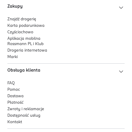
695151027
Zakupy
PL-Polska
Znajdź drogerię
Kod EAN
Karta podarunkowa
5 903317 213208
Czyściochowo
Aplikacja mobilna
Rossmann PL i Klub
Drogeria internetowa
Marki
Obsługa klienta
FAQ
Pomoc
Dostawa
Płatność
Zwroty i reklamacje
Dostępność usług
Kontakt