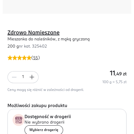
Zdrowo Namieszane
Mieszanka do naleśników, z mąką gryczaną
200 g
nr kat.
325402
(
55
)
11
,49
zł
100 g = 5,75 zł
Ceny mogą się różnić w zależności od drogerii.
Możliwości zakupu produktu
Dostępność w drogerii
Nie wybrano drogerii
Wybierz drogerię