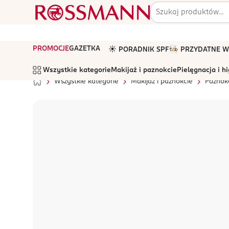
PROMOCJE
GAZETKA
☀️ PORADNIK SPF
🧑🏻‍🍳 PRZYDATNE
Wszystkie kategorie
Makijaż i paznokcie
Pielęgnacja i h
Wszystkie kategorie
Makijaż i paznokcie
Paznok