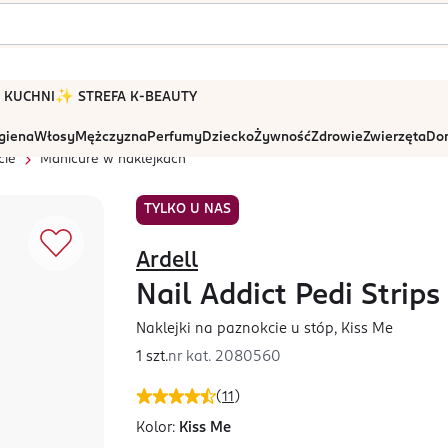
 W KUCHNI
✨ STREFA K-BEAUTY
igiena
Włosy
Mężczyzna
Perfumy
Dziecko
Żywność
Zdrowie
Zwierzęta
Dom
cie
Manicure w naklejkach
TYLKO U NAS
Ardell
Nail Addict Pedi Strips
Naklejki na paznokcie u stóp, Kiss Me
1 szt.
nr kat.
2080560
(
11
)
Kolor:
Kiss Me