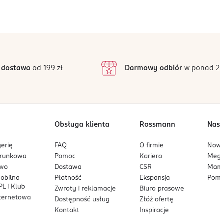
 płytkę paznokcia. Upewnij się, że strip nie nachodzi na skórki.
Jak działają opinie?
j i dociśnij nail strip do paznokcia, zaczynając od środka w ki
5
4,2
/5
waniu pęcherzyków powietrza.
4
3
11 opinii
 podstawie
ilnika, aby opiłować wolny brzeg paznokcia. Delikatne ruchy pil
inie są zweryfikowane zakupem.
2
 dostawa
od 199 zł
Darmowy odbiór
w ponad 2
1
Obsługa klienta
Rossmann
Nas
erię
FAQ
O firmie
No
arunkowa
Pomoc
Kariera
Me
owo
Dostawa
CSR
Mam
mobilna
Płatność
Ekspansja
Pom
L i Klub
Zwroty i reklamacje
Biuro prasowe
nternetowa
Dostępność usług
Złóż ofertę
Kontakt
Inspiracje