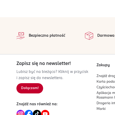
Krok 2: Aplikacja Nałóż nail strip równomiernie na
Krok 3: Wmasowanie i Dociskanie Delikatnie wmasu
przywierać do całej płytki i zapobiegnie powsta
stopka
na
Krok 4: Opiłowanie Użyj dołączonego do zestawu p
Wszystkie op
zapewnić gładkie wykończenie.
Bezpieczna płatność
Darmowa
OSOBA/PODMIOT ODPOWIEDZIALNY
MSL
Upper Pembroke 27
Suite 5385
Zapisz się na newsletter!
Zakupy
Dublin
Lubisz być na bieżąco? Kliknij w przycisk
regulatory@msl.io
Znajdź drog
i zapisz się do newslettera.
08448246003
Karta pod
CN-Chiny
Czyścioch
Dołączam!
Aplikacja 
Kod EAN
Rossmann P
Drogeria i
0 074764 378934
Znajdź nas również na:
Marki