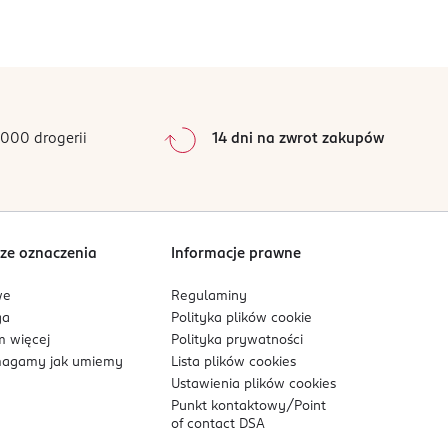
erunku brzegów. To pomoże stripowi równomiernie
0
%
0
%
0
%
nika pozwolą usunąć nadmierną ilość nail strip i
0
%
000 drogerii
14 dni na zwrot zakupów
0
%
Sortowanie wg
data: od najnowszej
ze oznaczenia
Informacje prawne
we
Regulaminy
ga
Polityka plików
cookie
 więcej
Polityka prywatności
agamy jak umiemy
Lista plików
cookies
Ustawienia plików
cookies
Punkt kontaktowy/
Point
of contact DSA