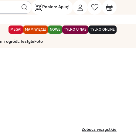
Pobierz Apkę!
MEGA!
MAM WIĘCEJ
NOWE
TYLKO U NAS
TYLKO ONLINE
 i ogród
Lifestyle
Foto
Zobacz wszystkie