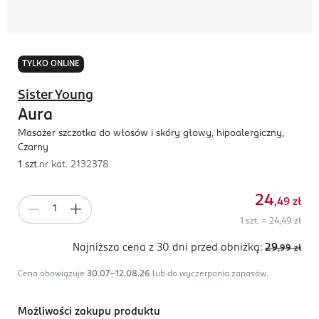
TYLKO ONLINE
Sister Young
Aura
Masażer szczotka do włosów i skóry głowy, hipoalergiczny,
Czarny
1 szt.
nr kat.
2132378
24
,49
zł
1 szt. = 24,49 zł
Najniższa cena z 30 dni
przed obniżką:
29
,99
zł
Cena obowiązuje
30.07-12.08.26
lub do wyczerpania zapasów.
Możliwości zakupu produktu