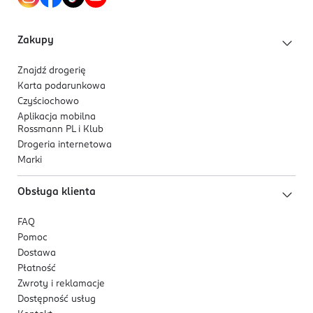
Kod EAN
nowy wymiar rytuału pielęgnacyjnego,
5 905490 225856
łączy przyjemność z korzyściami
Zakupy
pielęgnacyjnymi,
świetnie sprawdzi się podczas mycia głowy,
Znajdź drogerię
wzmacnia działanie wcierki po jej zastosowaniu,
Karta podarunkowa
można używać jej na sucho i na mokro,
Czyściochowo
delikatne, miękkie wypustki zapewniają masaż
Aplikacja mobilna
Rossmann PL i Klub
bez podrażnień,
Drogeria internetowa
miękkie wypustki wykonane z elastycznego
Marki
silikonu (100%),
hipoalergiczny silikon, bez PVC i szkodliwych
Obsługa klienta
dodatków,
ergonomiczny wygląd zapewniający komfortowy
FAQ
chwyt i zapobiegający wyślizgnięciu z dłoni,
Pomoc
łatwa do utrzymania w czystości.
Dostawa
Płatność
Zwroty i reklamacje
Dostępność usług