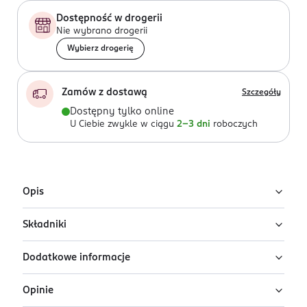
Dostępność w drogerii
Nie wybrano drogerii
Wybierz drogerię
Zamów z dostawą
Szczegóły
Dostępny tylko online
U Ciebie zwykle w ciągu
2-3 dni
roboczych
Opis
Składniki
Szczotka do masażu głowy Sister Young
Aura Black
Dodatkowe informacje
silikon, abs
Sister Young Aura Black to nie tylko zwykły masażer
do skóry głowy, ale również funkcjonalna szczotka do
Opinie
PRZYGOTOWANIE I STOSOWANIE
mycia. Spienia szampon, oczyszcza skórę z sebum i