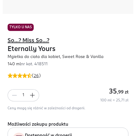
TYLKO U NAS
So...? Miss So...?
Eternally Yours
Mgiełka do ciała dla kobiet, Sweet Rose & Vanilla
140 ml
nr kat.
418511
(
26
)
35
,99
zł
100 ml = 25,71 zł
Ceny mogą się różnić w zależności od drogerii.
Możliwości zakupu produktu
Dostępność w drogerii