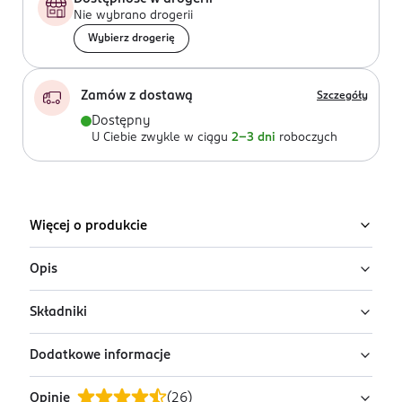
Nie wybrano drogerii
Wybierz drogerię
Zamów z dostawą
Szczegóły
Dostępny
U Ciebie zwykle w ciągu
2-3 dni
roboczych
Więcej o produkcie
Opis
Składniki
Mgiełka perfumowana
Eternally Yours
- klasyczny
zapach otwierają akordy czerwonej pomarańczy i
Dodatkowe informacje
bergamotki, by następnie w nucie serca ujawniły się
Ingredients:
Alcohol Denat., Aqua ( Water, eau), Parfum
romantyczne akordy róży i migdała. Kompozycje
(Fragrance), Propylene Glycol ( propylene glycolique ) ,
Opinie
(
26
)