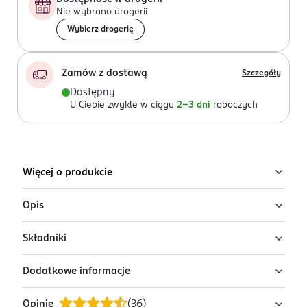
Nie wybrano drogerii
Wybierz drogerię
Zamów z dostawą
Szczegóły
Dostępny
U Ciebie zwykle w ciągu
2-3 dni
roboczych
Więcej o produkcie
Opis
Składniki
Mgiełka perfumowana
Precious Pearl
- lekko
tropikalna mieszanka mandarynki, ananasa i kokosa
Dodatkowe informacje
łączy się w nucie serca z jaśminem i białymi kwiatami.
Ingredients:
Alcohol Denat., Aqua ( Water, eau), Parfum
Pyszne nuty gourmand, na bazie karmelu i wanilii,
(Fragrance), Propylene Glycol ( propylene glycolique ) ,
Opinie
(
36
)