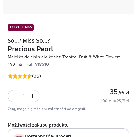
TYLKO U NAS
So...? Miss So...?
Precious Pearl
Mgiełka do ciała dla kobiet, Tropical Fruit & White Flowers
140 ml
nr kat.
418510
(
36
)
35
,99
zł
100 ml = 25,71 zł
Ceny mogą się różnić w zależności od drogerii.
Możliwości zakupu produktu
Dostępność w drogerii