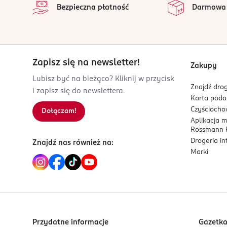
Bezpieczna płatność
Darmowa
0 667556 605006
Zapisz się na newsletter!
Zakupy
Lubisz być na bieżąco? Kliknij w przycisk
Znajdź drog
i zapisz się do newslettera.
Karta pod
Czyścioch
Dołączam!
Aplikacja 
Rossmann P
Drogeria i
Znajdź nas również na:
Marki
Przydatne informacje
Gazetk