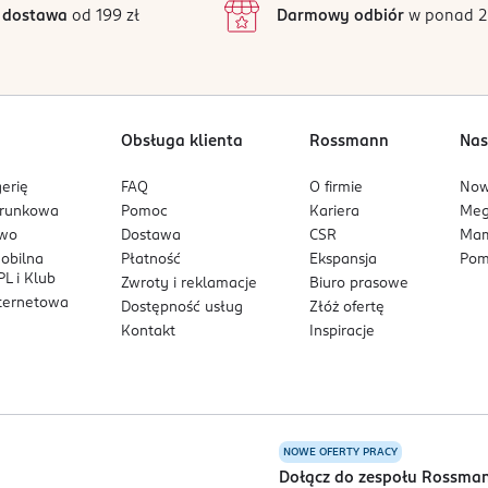
 dostawa
od 199 zł
Darmowy odbiór
w ponad 2
1
Obsługa klienta
Rossmann
Nas
erię
FAQ
O firmie
No
arunkowa
Pomoc
Kariera
Me
owo
Dostawa
CSR
Mam
mobilna
Płatność
Ekspansja
Pom
L i Klub
Zwroty i reklamacje
Biuro prasowe
nternetowa
Dostępność usług
Złóż ofertę
Kontakt
Inspiracje
NOWE OFERTY PRACY
a
Dołącz do zespołu Rossma