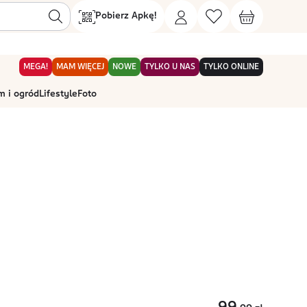
Pobierz Apkę!
MEGA!
MAM WIĘCEJ
NOWE
TYLKO U NAS
TYLKO ONLINE
 i ogród
Lifestyle
Foto