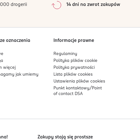
000 drogerii
14 dni na zwrot zakupów
0
%
Sortowanie wg
data: od najnowszej
ze oznaczenia
Informacje prawne
we
Regulaminy
ga
Polityka plików
cookie
 więcej
Polityka prywatności
agamy jak umiemy
Lista plików
cookies
Ustawienia plików
cookies
Punkt kontaktowy/
Point
of contact DSA
nna!
Zakupy stają się prostsze