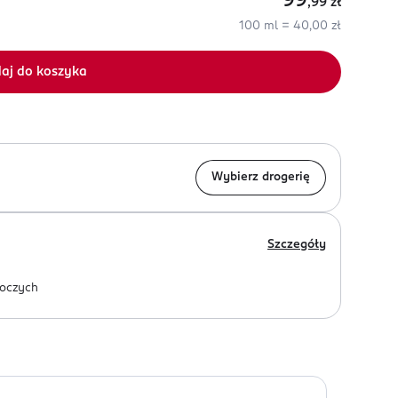
99
,99
zł
100 ml = 40,00 zł
aj do koszyka
Wybierz drogerię
Szczegóły
oczych