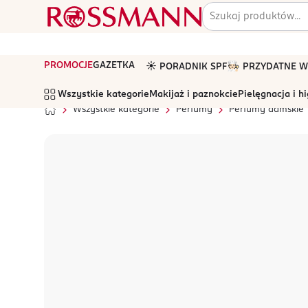
PROMOCJE
GAZETKA
☀️ PORADNIK SPF
🧑🏻‍🍳 PRZYDATNE
Wszystkie kategorie
Makijaż i paznokcie
Pielęgnacja i h
Wszystkie kategorie
Perfumy
Perfumy damskie