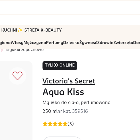
 W KUCHNI
✨ STREFA K-BEAUTY
igiena
Włosy
Mężczyzna
Perfumy
Dziecko
Żywność
Zdrowie
Zwierzęta
Dom
Mgiełki zapachowe
TYLKO ONLINE
Victoria's Secret
Aqua Kiss
Mgiełka do ciała, perfumowana
250 ml
nr kat.
359516
(
3
)