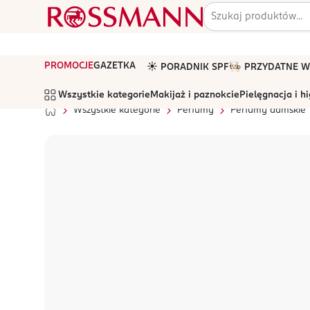
PROMOCJE
GAZETKA
☀️ PORADNIK SPF
🧑🏻‍🍳 PRZYDATNE
Wszystkie kategorie
Makijaż i paznokcie
Pielęgnacja i h
Wszystkie kategorie
Perfumy
Perfumy damskie