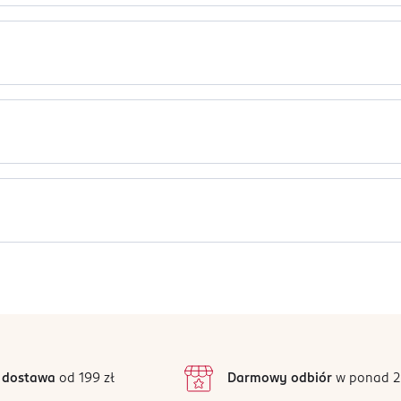
ę wyrafinowania i elegancji. Mgiełka zapachowa staje się niezbę
ragrance (Parfum), Propylene Glycol, Glycerin, PPG-26-Buteth-26,
l Methoxydibenzoylmethane
Jak działają opinie?
Ten produkt nie ma jeszcze opinii.
 dostawa
od 199 zł
Darmowy odbiór
w ponad 2