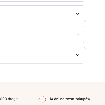
dnym dodatkiem do Twojej codziennej rutyny
 PEG-40 Hydrogenated Castor Oil, Ethylhexyl
000 drogerii
14 dni na zwrot zakupów