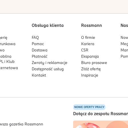
Obsługa klienta
Rossmann
Nas
erię
FAQ
O firmie
No
arunkowa
Pomoc
Kariera
Me
owo
Dostawa
CSR
Mam
mobilna
Płatność
Ekspansja
Pom
L i Klub
Zwroty i reklamacje
Biuro prasowe
nternetowa
Dostępność usług
Złóż ofertę
Kontakt
Inspiracje
NOWE OFERTY PRACY
a
Dołącz do zespołu Rossma