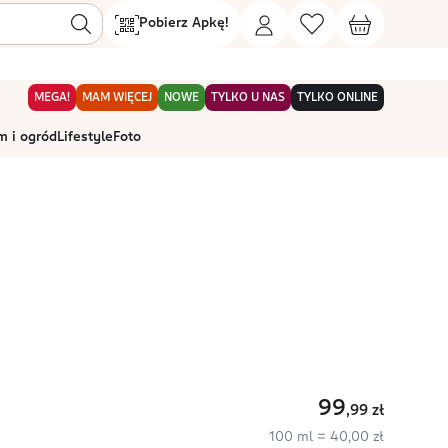
Pobierz Apkę!
MEGA!
MAM WIĘCEJ
NOWE
TYLKO U NAS
TYLKO ONLINE
 i ogród
Lifestyle
Foto
99
,99
zł
100 ml = 40,00 zł