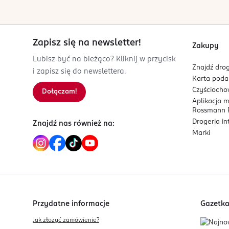
Zapisz się na newsletter!
Zakupy
Lubisz być na bieżąco? Kliknij w przycisk
Znajdź drog
i zapisz się do newslettera.
Karta pod
Czyścioch
Dołączam!
Aplikacja 
Rossmann P
Drogeria i
Znajdź nas również na:
Marki
Przydatne informacje
Gazetk
Jak złożyć zamówienie?