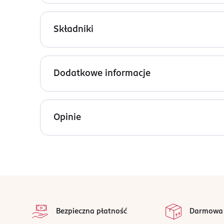
Ginger Apple Jewel to zapach, który oddaje istot
pielęgnacyjne, dodając subtelnej świeżości.
Składniki
Nuty zapachowe:
imbir, jabłko, żurawina, piżmo
Ingredients: Alcohol Denat., Water (Aqua, Eau), F
Methoxycinnamate, Ethylhexyl Salicylate, Buty
Dodatkowe informacje
OSOBA/PODMIOT ODPOWIEDZIALNY
ROSSMANN SDP SP. z o.o.
Opinie
św. Teresy 109
91-222 Łódź
Kod EAN
0 667558 437346
stopka
Bezpieczna płatność
Darmowa