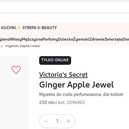
 W KUCHNI
✨ STREFA K-BEAUTY
igiena
Włosy
Mężczyzna
Perfumy
Dziecko
Żywność
Zdrowie
Zwierzęta
Dom
Mgiełki zapachowe
TYLKO ONLINE
Victoria's Secret
Ginger Apple Jewel
Mgiełka do ciała perfumowana, dla kobiet
250 ml
nr kat.
2094905