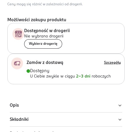
Ceny mogą się różnić w zależności od drogerii.
Możliwości zakupu produktu
Dostępność w drogerii
Nie wybrano drogerii
Wybierz drogerię
Zamów z dostawą
Szczegóły
Dostępny
U Ciebie zwykle w ciągu
2-3 dni
roboczych
Opis
Składniki
Wygładzający szampon do włosów Neboa Glossy Hair
nadający efekt "tafli wody". Odpowiedni do każdego