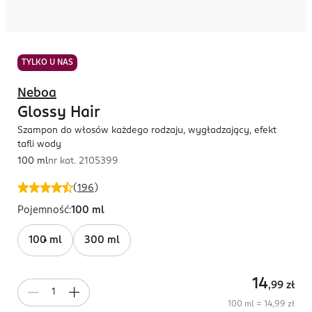
TYLKO U NAS
Neboa
Glossy Hair
Szampon do włosów każdego rodzaju, wygładzający, efekt
tafli wody
100 ml
nr kat.
2105399
(
196
)
Pojemność
:
100 ml
100 ml
300 ml
14
,99
zł
100 ml = 14,99 zł