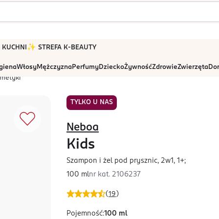
 W KUCHNI
✨ STREFA K-BEAUTY
igiena
Włosy
Mężczyzna
Perfumy
Dziecko
Żywność
Zdrowie
Zwierzęta
Dom
smetyki
TYLKO U NAS
Neboa
Kids
Szampon i żel pod prysznic, 2w1, 1+;
100 ml
nr kat.
2106237
(
19
)
Pojemność
:
100 ml