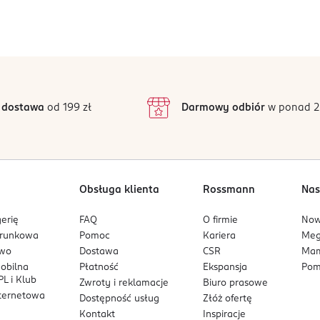
Jak działają opinie?
5
4,8
/5
00 ml).
4
3
19 opinii
podstawie
inie są zweryfikowane zakupem.
2
 dostawa
od 199 zł
Darmowy odbiór
w ponad 2
1
Obsługa klienta
Rossmann
Nas
erię
FAQ
O firmie
No
arunkowa
Pomoc
Kariera
Me
owo
Dostawa
CSR
Mam
mobilna
Płatność
Ekspansja
Pom
L i Klub
Zwroty i reklamacje
Biuro prasowe
nternetowa
Dostępność usług
Złóż ofertę
Kontakt
Inspiracje