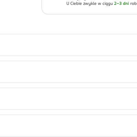
U Ciebie zwykle w ciągu
2-3 dni
rob
ała dla dzieci Neboa Kids przeznaczony dla najmłodszych, od 1. 
enia naturalnego i łagodne substancje myjące, dzięki czemu nie
kórę głowy i włosy za sprawą betainy, ksylitolu i allantoiny.
BETAINE, BETAINE, SODIUM LAUROYL SARCOSINATE, SESAMUM INDIC
sy stają się miękkie, a skóra odżywiona i wygładzona.
E, GUAR HYDROXYPROPYLTRIMONIUM CHLORIDE, CITRIC ACID, PO
i włosów
iało. Masować aż do uzyskania piany. Spłukać produkt ze skóry 