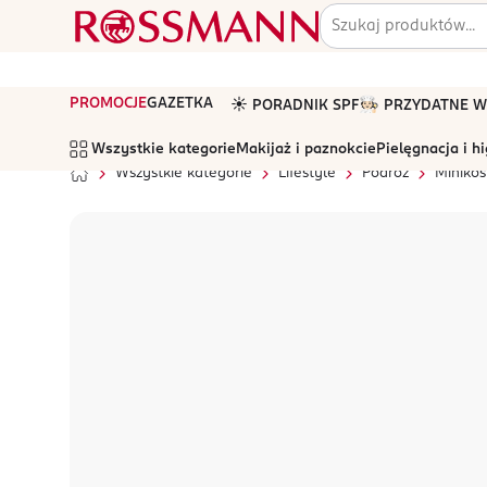
PROMOCJE
GAZETKA
☀️ PORADNIK SPF
🧑🏻‍🍳 PRZYDATNE
Wszystkie kategorie
Makijaż i paznokcie
Pielęgnacja i h
Wszystkie kategorie
Lifestyle
Podróż
Miniko