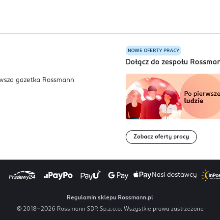
NOWE OFERTY PRACY
a
Dołącz do zespołu Rossma
Zobacz oferty pracy
Nasi dostawcy
Regulamin sklepu Rossmann.pl
© 2018-
2026
Rossmann SDP. Sp.z.o.o. Wszystkie prawa zastrzeżone