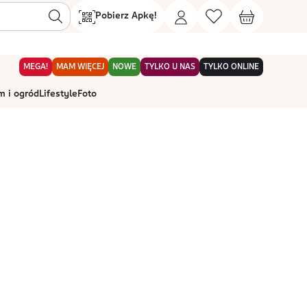
Pobierz Apkę!
MEGA!
MAM WIĘCEJ
NOWE
TYLKO U NAS
TYLKO ONLINE
 i ogród
Lifestyle
Foto