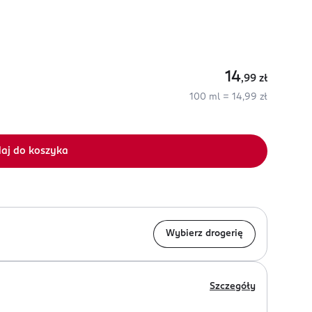
14
,99
zł
100 ml = 14,99 zł
aj do koszyka
Wybierz drogerię
Szczegóły