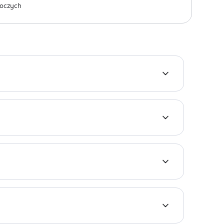
oczych
roku życia. Doskonale sprawdzi się do każdego
 powoduje podrażnień ani przesuszeń.
UM SEED OIL, XYLITYLGLUCOSIDE,
TASSIUM SORBATE, SODIUM BENZOATE, PARFUM.
ciepłą wodą a na włosach pozostawić na 2-3