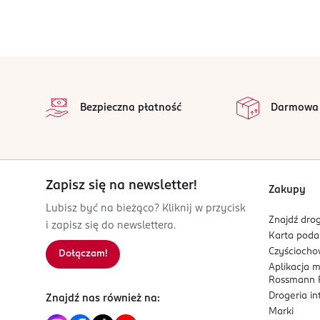
W razie potrzeby czynność powtórzyć.
gładka i odżywiona skóra
nie wysusza i nie podrażnia
Kosmetyk w wersji podróżnej (opakowanie mini: 1
stopka
OSOBA/PODMIOT ODPOWIEDZIALNY
na 
Eurus sp. z o.o.
Wszystkie op
ul. Hurtowa 8
Bezpieczna płatność
Darmowa
15-399 Białystok
Kod EAN
5 903794 190689
Zapisz się na newsletter!
Zakupy
Lubisz być na bieżąco? Kliknij w przycisk
Znajdź drog
i zapisz się do newslettera.
Karta pod
Czyścioch
Dołączam!
Aplikacja 
Rossmann P
Drogeria i
Znajdź nas również na:
Marki