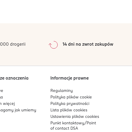
0
%
0
%
0
%
0
%
000 drogerii
14 dni na zwrot zakupów
0
%
Sortowanie wg
data: od najnowszej
ze oznaczenia
Informacje prawne
we
Regulaminy
ga
Polityka plików
cookie
 więcej
Polityka prywatności
agamy jak umiemy
Lista plików
cookies
Ustawienia plików
cookies
Punkt kontaktowy/
Point
of contact DSA