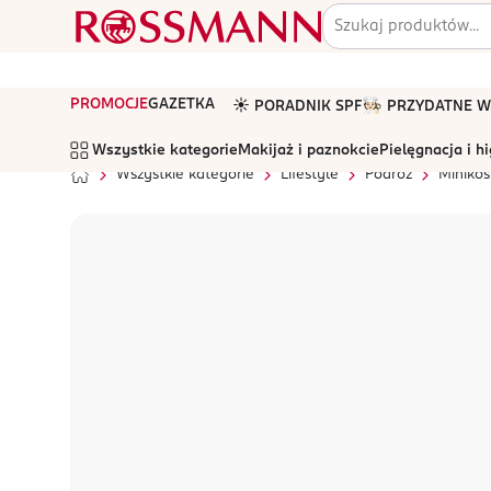
PROMOCJE
GAZETKA
☀️ PORADNIK SPF
🧑🏻‍🍳 PRZYDATNE
Wszystkie kategorie
Makijaż i paznokcie
Pielęgnacja i h
Wszystkie kategorie
Lifestyle
Podróż
Miniko