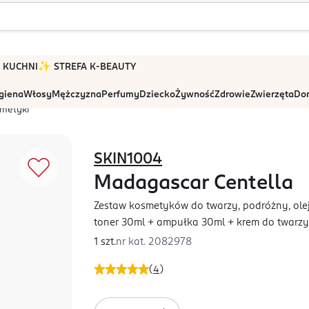
 W KUCHNI
✨ STREFA K-BEAUTY
igiena
Włosy
Mężczyzna
Perfumy
Dziecko
Żywność
Zdrowie
Zwierzęta
Dom
smetyki
SKIN1004
Madagascar Centella
Zestaw kosmetyków do twarzy, podróżny, ole
toner 30ml + ampułka 30ml + krem do twarz
1 szt.
nr kat.
2082978
(
4
)