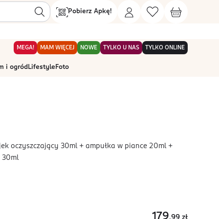
Pobierz Apkę!
MEGA!
MAM WIĘCEJ
NOWE
TYLKO U NAS
TYLKO ONLINE
 i ogród
Lifestyle
Foto
jek oczyszczający 30ml + ampułka w piance 20ml +
y 30ml
179
,99
zł