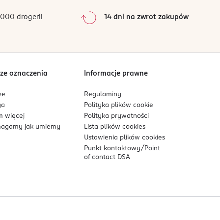
nianie.
0
%
NEDIOL, TREHALOSE, CAPRYLYL METHICONE, C12-
000 drogerii
14 dni na zwrot zakupów
0
%
YL CETEARYL DIMETHICONE CROSSPOLYMER,
ostatni krok pielęgnacji skóry.
EXYLGLYCERIN, DIPOTASSIUM GLYCYRRHIZATE,
H ROOT FERMENT FILTRATE, BIOSACCHARIDE
Sortowanie wg
data: od najnowszej
MIDE AP, PHYTOSPHINGOSINE, HYDROGENATED
ze oznaczenia
Informacje prawne
we
Regulaminy
ga
Polityka plików
cookie
 więcej
Polityka prywatności
agamy jak umiemy
Lista plików
cookies
Ustawienia plików
cookies
Punkt kontaktowy/
Point
of contact DSA