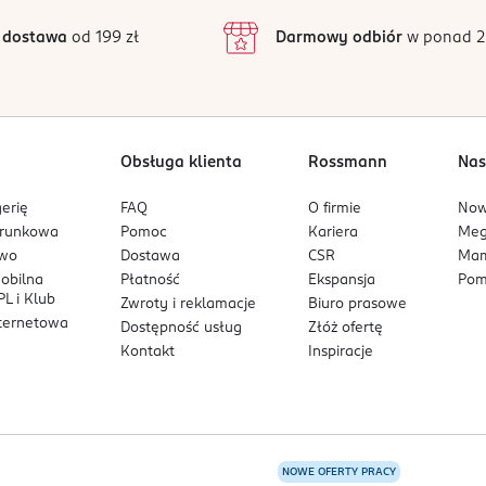
wnomiernie rozprowadź na skórze. Wklep, aby przyspieszyć wchła
inie są zweryfikowane zakupem.
2
LYCERIN, PROPANEDIOL, DIPROPYLENE GLYCOL, WATER, 1,2-HEXA
 dostawa
od 199 zł
Darmowy odbiór
w ponad 2
1
ONIUM ACRYLOYLDIMETHYLTAURATE/VP COPOLYMER, C30-45 ALK
 i delikatnie wklep obiema dłońmi, aby produkt się wchłonął. To 
ZINGIBER OFFICINALE ROOT EXTRACT, BUTYLENE GLYCOL, ETHYLH
RACT, THEOBROMA CACAO EXTRACT, DEXTRIN, LEUCONOSTOC/RADIS
ETA-GLUCAN, CERAMIDE EOP, CERAMIDE NS, CERAMIDE NP, CERA
OLESTEROL.
Obsługa klienta
Rossmann
Nas
erię
FAQ
O firmie
No
arunkowa
Pomoc
Kariera
Me
owo
Dostawa
CSR
Mam
mobilna
Płatność
Ekspansja
Pom
L i Klub
Zwroty i reklamacje
Biuro prasowe
nternetowa
Dostępność usług
Złóż ofertę
Kontakt
Inspiracje
NOWE OFERTY PRACY