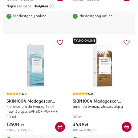
Najniższa cena:
119
,99
zł
Niedostępny online
Niedostępny online
TYLKO ONLINE
4,9
5,0
SKIN1004
Madagascar
SKIN1004
Madagascar
krem-serum do twarzy, lekki
toner do twarzy, złuszczający
Centella Hyalu-Cica
Centella
nawilżający, SPF 50+ PA++++
50 ml
30 ml
129
34
,
99 zł
,
99 zł
100 ml = 259,98 zł
100 ml = 116,63 zł