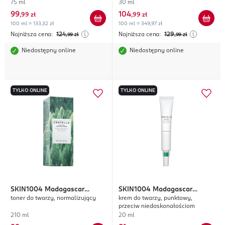
75 ml
30 ml
99
104
,
99 zł
,
99 zł
100 ml = 133,32 zł
100 ml = 349,97 zł
Najniższa cena:
124
Najniższa cena:
129
,99
zł
,99
zł
Niedostępny online
Niedostępny online
TYLKO ONLINE
TYLKO ONLINE
SKIN1004
Madagascar
SKIN1004
Madagascar
toner do twarzy, normalizujący
krem do twarzy, punktowy,
Centella Tea-Trica
Centella Tea-Trica
przeciw niedoskonałościom
210 ml
20 ml