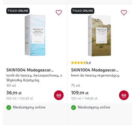
TYLKO ONLINE
TYLKO ONLINE
5,0
SKIN1004
Madagascar
SKIN1004
Madagascar
tonik do twarzy, bezzapachowy, z
krem do twarzy regenerujący
Centella Hyalu-Cica
Centella
Wąkrotką Azjatycką
30 ml
75 ml
36
109
,
99 zł
,
99 zł
100 ml = 123,30 zł
100 ml = 146,65 zł
Niedostępny online
Niedostępny online