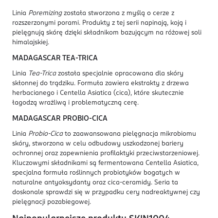
Linia
Poremizing
została stworzona z myślą o cerze z
rozszerzonymi porami. Produkty z tej serii napinają, koją i
pielęgnują skórę dzięki składnikom bazującym na różowej soli
himalajskiej.
MADAGASCAR TEA-TRICA
Linia
Tea-Trica
została specjalnie opracowana dla skóry
skłonnej do trądziku. Formuła zawiera ekstrakty z drzewa
herbacianego i Centella Asiatica (cica), które skutecznie
łagodzą wrażliwą i problematyczną cerę.
MADAGASCAR PROBIO-CICA
Linia
Probio-Cica
to zaawansowana pielęgnacja mikrobiomu
skóry, stworzona w celu odbudowy uszkodzonej bariery
ochronnej oraz zapewnienia profilaktyki przeciwstarzeniowej.
Kluczowymi składnikami są fermentowana Centella Asiatica,
specjalna formuła roślinnych probiotyków bogatych w
naturalne antyoksydanty oraz cica-ceramidy. Seria ta
doskonale sprawdzi się w przypadku cery nadreaktywnej czy
pielęgnacji pozabiegowej.