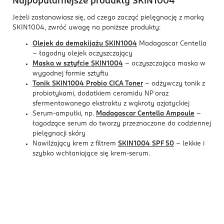
Najpopularnejsze produkty SKIN1004
Jeżeli zastanawiasz się, od czego zacząć pielęgnację z marką
SKIN1004, zwróć uwagę na poniższe produkty:
Olejek do demakijażu SKIN1004
Madagascar Centella
– łagodny olejek oczyszczający
Maska w sztyfcie SKIN1004
- oczyszczająca maska w
wygodnej formie sztyftu
Tonik SKIN1004 Probio CICA Toner
– odżywczy tonik z
probiotykami, dodatkiem ceramidu NP oraz
sfermentowanego ekstraktu z wąkroty azjatyckiej
Serum-ampułki, np.
Madagascar Centella Ampoule
–
łagodzące serum do twarzy przeznaczone do codziennej
pielęgnacji skóry
Nawilżający krem z filtrem
SKIN1004 SPF 50
– lekkie i
szybko wchłaniające się krem-serum.