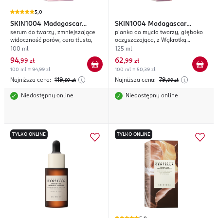
5,0
SKIN1004
Madagascar
SKIN1004
Madagascar
serum do twarzy, zmniejszające
pianka do mycia twarzy, głęboko
Centella Poremizing
Centella Poremizing
widoczność porów, cera tłusta,
oczyszczająca, z Wąkrotką
Azjatycką
100 ml
125 ml
94
62
,
99 zł
,
99 zł
100 ml = 94,99 zł
100 ml = 50,39 zł
Najniższa cena:
119
Najniższa cena:
79
,99
zł
,99
zł
Niedostępny online
Niedostępny online
TYLKO ONLINE
TYLKO ONLINE