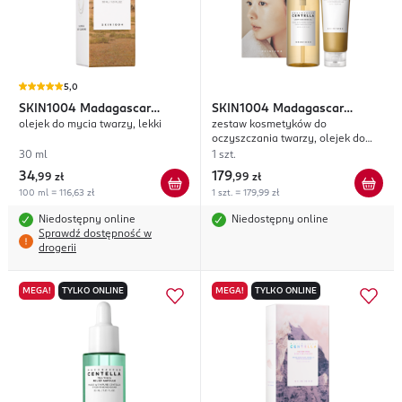
5,0
SKIN1004
Madagascar
SKIN1004
Madagascar
olejek do mycia twarzy, lekki
zestaw kosmetyków do
Centella
Centella
oczyszczania twarzy, olejek do
demakijażu 200ml + pianka do
30 ml
1 szt.
mycia twarzy 125ml
34
179
,
99 zł
,
99 zł
100 ml = 116,63 zł
1 szt. = 179,99 zł
Niedostępny online
Niedostępny online
Sprawdź dostępność w
drogerii
MEGA!
TYLKO ONLINE
MEGA!
TYLKO ONLINE