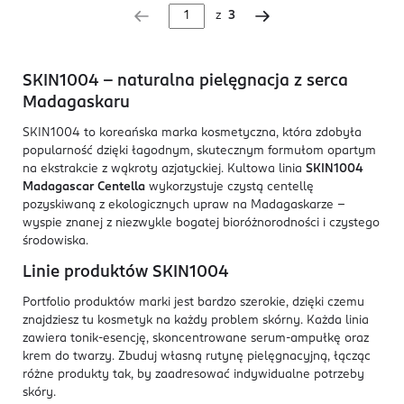
z
3
SKIN1004 – naturalna pielęgnacja z serca
Madagaskaru
SKIN1004 to koreańska marka kosmetyczna, która zdobyła
popularność dzięki łagodnym, skutecznym formułom opartym
na ekstrakcie z wąkroty azjatyckiej. Kultowa linia
SKIN1004
Madagascar Centella
wykorzystuje czystą centellę
pozyskiwaną z ekologicznych upraw na Madagaskarze –
wyspie znanej z niezwykle bogatej bioróżnorodności i czystego
środowiska.
Linie produktów SKIN1004
Portfolio produktów marki jest bardzo szerokie, dzięki czemu
znajdziesz tu kosmetyk na każdy problem skórny. Każda linia
zawiera tonik-esencję, skoncentrowane serum-ampułkę oraz
krem do twarzy. Zbuduj własną rutynę pielęgnacyjną, łącząc
różne produkty tak, by zaadresować indywidualne potrzeby
skóry.