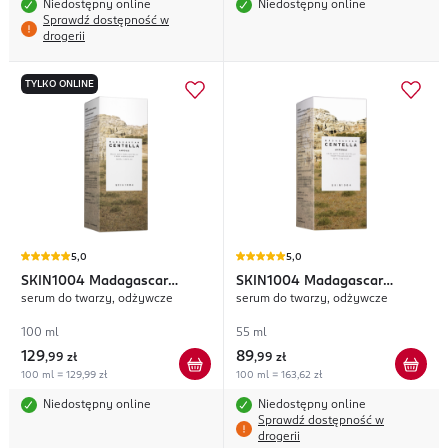
Niedostępny online
Niedostępny online
Sprawdź dostępność w
drogerii
TYLKO ONLINE
5,0
5,0
SKIN1004
Madagascar
SKIN1004
Madagascar
serum do twarzy, odżywcze
serum do twarzy, odżywcze
Centella
Centella
100 ml
55 ml
129
89
,
99 zł
,
99 zł
100 ml = 129,99 zł
100 ml = 163,62 zł
Niedostępny online
Niedostępny online
Sprawdź dostępność w
drogerii