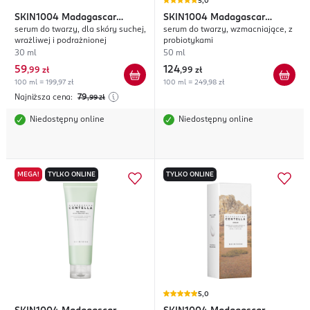
5,0
SKIN1004
Madagascar
SKIN1004
Madagascar
serum do twarzy, dla skóry suchej,
serum do twarzy, wzmacniające, z
Centella Probio-Cica
Centella Probio-Cica
wrażliwej i podrażnionej
probiotykami
30 ml
50 ml
59
124
,
99 zł
,
99 zł
100 ml = 199,97 zł
100 ml = 249,98 zł
Najniższa cena:
79
,99
zł
Niedostępny online
Niedostępny online
MEGA!
TYLKO ONLINE
TYLKO ONLINE
5,0