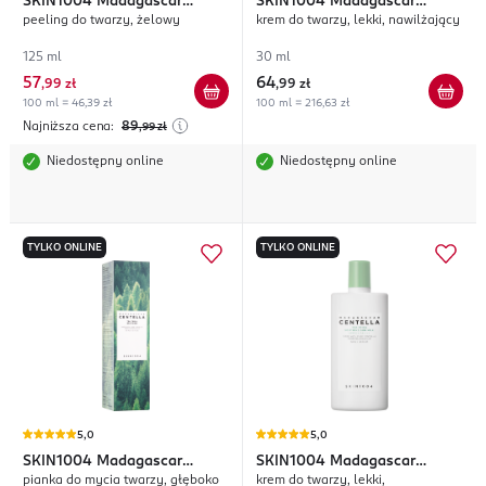
SKIN1004
Madagascar
SKIN1004
Madagascar
peeling do twarzy, żelowy
krem do twarzy, lekki, nawilżający
Centella Tea-Trica
Centella
125 ml
30 ml
57
64
,
99 zł
,
99 zł
100 ml = 46,39 zł
100 ml = 216,63 zł
Najniższa cena:
89
,99
zł
Niedostępny online
Niedostępny online
TYLKO ONLINE
TYLKO ONLINE
5,0
5,0
SKIN1004
Madagascar
SKIN1004
Madagascar
pianka do mycia twarzy, głęboko
krem do twarzy, lekki,
Centella Tea-Trica
Centella Tea-Trica