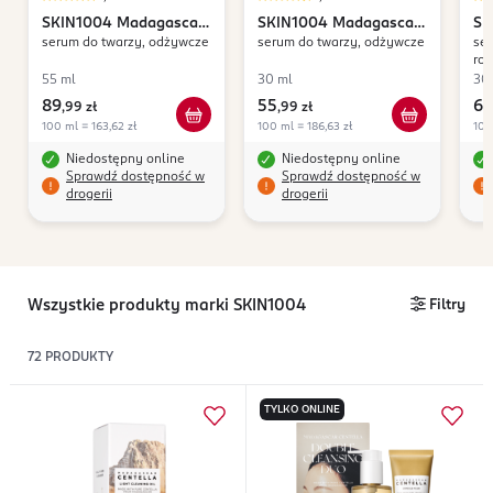
SKIN1004
Madagascar
SKIN1004
Madagascar
SK
serum do twarzy, odżywcze
serum do twarzy, odżywcze
ser
Centella
Centella
Ce
roz
Br
55 ml
30 ml
30
89
55
69
,
99 zł
,
99 zł
100 ml = 163,62 zł
100 ml = 186,63 zł
100
Niedostępny online
Niedostępny online
Sprawdź dostępność w
Sprawdź dostępność w
drogerii
drogerii
Wszystkie produkty marki SKIN1004
Filtry
72
PRODUKTY
TYLKO ONLINE