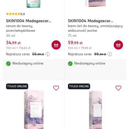
5,0
SKIN1004
Madagascar
SKIN1004
Madagascar
serum do twarzy,
krem-żel do twarzy, zmniejszający
Centella Tea-Trica
Centella Poremizing
przeciwtrądzikowe
widoczność porów
30 ml
75 ml
34
59
,
99 zł
,
99 zł
100 ml = 116,63 zł
100 ml = 79,99 zł
Najniższa cena:
59
Najniższa cena:
99
,99
zł
,99
zł
Niedostępny online
Niedostępny online
TYLKO ONLINE
TYLKO ONLINE