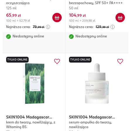
oczyszczająca
bezzapachowy, SPF 50+ PA++++
125 ml
50 ml
65
104
,
99 zł
,
99 zł
100 ml = 52,79 zł
100 ml = 209,98 zł
Najniższa cena:
79
Najniższa cena:
129
,99
zł
,99
zł
Niedostępny online
Niedostępny online
TYLKO ONLINE
TYLKO ONLINE
SKIN1004
Madagascar
SKIN1004
Madagascar
krem do twarzy, nawilżający, z
serum-ampułka do twarzy,
Centella Tea-Trica
Centella Matrixyl 10%
Witaminą B5
nawilżająca