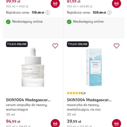
99
81
,
99 zł
,
99 zł
100 ml = 47,61 zł
100 ml = 409,95 zł
Najniższa cena:
119
Najniższa cena:
109
,99
zł
,99
zł
Niedostępny online
Niedostępny online
TYLKO ONLINE
TYLKO ONLINE
5,0
SKIN1004
Madagascar
SKIN1004
Madagascar
serum-ampułka do twarzy,
maseczka do twarzy,
Centella Niacinamide 10
Centella Hyalu-Cica
wzmacniające
rewitalizująca, na noc
30 ml
30 ml
94
39
,
99 zł
,
99 zł
100 ml = 316,63 zł
100 ml = 133,30 zł