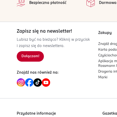
Bezpieczna płatność
Darmowa
8 809913 831150
Zapisz się na newsletter!
Zakupy
Lubisz być na bieżąco? Kliknij w przycisk
Znajdź drog
i zapisz się do newslettera.
Karta pod
Czyścioch
Dołączam!
Aplikacja 
Rossmann P
Drogeria i
Znajdź nas również na:
Marki
Przydatne informacje
Gazetk