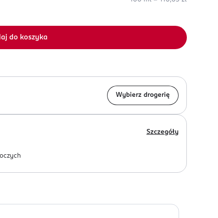
aj do koszyka
Wybierz drogerię
Szczegóły
oczych