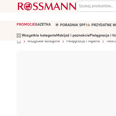
PROMOCJE
GAZETKA
☀️ PORADNIK SPF
🧑🏻‍🍳 PRZYDATNE
Wszystkie kategorie
Makijaż i paznokcie
Pielęgnacja i h
Wszystkie kategorie
Pielęgnacja i higiena
Twarz