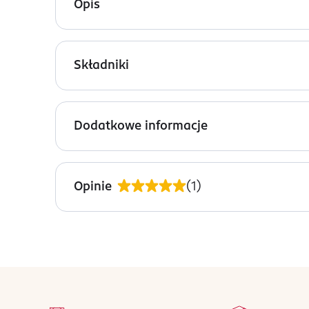
Opis
Lekki olejek do mycia twarzy Skin1004 Madagasca
ciągu dnia. Pozostawia ją oczyszczoną i odświeżon
Składniki
Olejek myjący Centella Light Cleansing Oil składa
Ingredients: : ETHYLHEXYL STEARATE, CETYL ET
Formuła produktu bazuje na ekstrakcie z wąkroty az
AURANTIUM BERGAMIA FRUIT OIL, OLEA EUROPAEA
Dodatkowe informacje
ROSA DAMASCENA FLOWER OIL, LIMONENE, LINAL
Kosmetyk nadaje się do każdego typu skóry.
OSOBA/PODMIOT ODPOWIEDZIALNY
Lebenko GmbH
Opinie
(
1
)
Mart-Stam-straße 49
60438
Frankfurt am Main
info@lebenko.com
496975795991
stopka
DE-Niemcy
na
Wszystkie op
Kod EAN