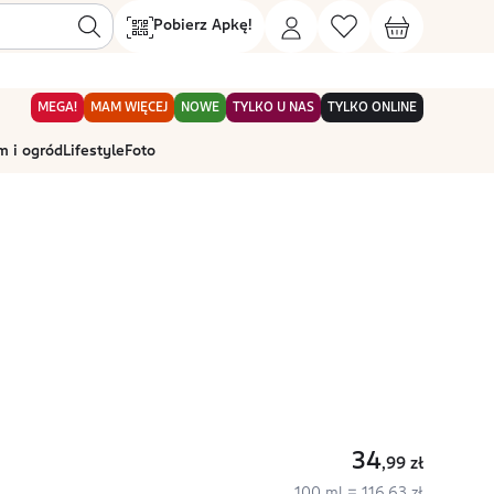
Pobierz Apkę!
MEGA!
MAM WIĘCEJ
NOWE
TYLKO U NAS
TYLKO ONLINE
 i ogród
Lifestyle
Foto
34
,99
zł
100 ml = 116,63 zł