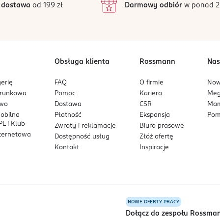
 dostawa
od 199 zł
Darmowy odbiór
w ponad 2
1
Obsługa klienta
Rossmann
Nas
erię
FAQ
O firmie
No
arunkowa
Pomoc
Kariera
Me
owo
Dostawa
CSR
Mam
mobilna
Płatność
Ekspansja
Pom
L i Klub
Zwroty i reklamacje
Biuro prasowe
nternetowa
Dostępność usług
Złóż ofertę
Kontakt
Inspiracje
NOWE OFERTY PRACY
a
Dołącz do zespołu Rossma