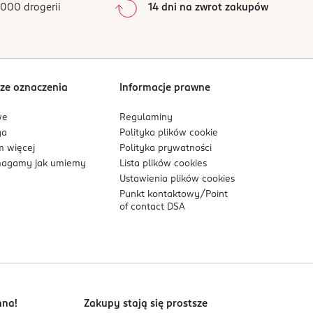
000 drogerii
14 dni na zwrot zakupów
0
%
Sortowanie wg
data: od najnowszej
ze oznaczenia
Informacje prawne
we
Regulaminy
ga
Polityka plików
cookie
 więcej
Polityka prywatności
agamy jak umiemy
Lista plików
cookies
Ustawienia plików
cookies
Punkt kontaktowy/
Point
of contact DSA
nna!
Zakupy stają się prostsze