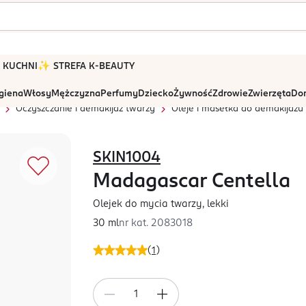
 W KUCHNI
✨ STREFA K-BEAUTY
igiena
Włosy
Mężczyzna
Perfumy
Dziecko
Żywność
Zdrowie
Zwierzęta
Dom
Oczyszczanie i demakijaż twarzy
Oleje i masełka do demakijażu
SKIN1004
Madagascar Centella
Olejek do mycia twarzy, lekki
30 ml
nr kat.
2083018
(
1
)