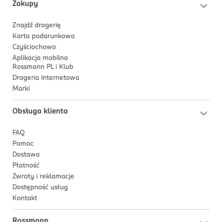
601322456
Zakupy
PL-Polska
Dodatki dietetyczne:
Tauryna 1500mg, Witamina E
Znajdź drogerię
100mg, Cynk (tlenek cynku) 10mg, Mangan (Siarczan
Kod EAN
Karta podarunkowa
Manganawy, Monohydrat) 2mg, Jod (Bezwodny Jodan
5 904905 081490
Czyściochowo
Wapnia) 0,7mg, Miedź (Pentahydrat Siarczanu Miedzi
Aplikacja mobilna
(II)) 2mg, Żelazo (Siarczan Żelaza (II) Monohydrat) 2mg,
Rossmann PL i Klub
Biotyna 100g, Witamina D3 300 IU
Drogeria internetowa
Marki
Obsługa klienta
FAQ
Pomoc
Dostawa
Płatność
Zwroty i reklamacje
Dostępność usług
Kontakt
Rossmann