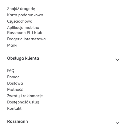
PL-Polska
Znajdź drogerię
Kod EAN
Karta podarunkowa
5 904905 081759
Czyściochowo
Aplikacja mobilna
Rossmann PL i Klub
Drogeria internetowa
Marki
Obsługa klienta
FAQ
Pomoc
Dostawa
Płatność
Zwroty i reklamacje
Dostępność usług
Kontakt
Rossmann