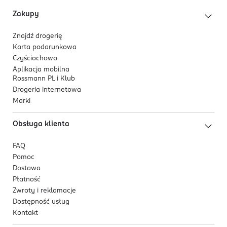
601322456
Zakupy
PL-Polska
Znajdź drogerię
Kod EAN
Karta podarunkowa
5 904905 081735
Czyściochowo
Aplikacja mobilna
Rossmann PL i Klub
Drogeria internetowa
Marki
Obsługa klienta
FAQ
Pomoc
Dostawa
Płatność
Zwroty i reklamacje
Dostępność usług
Kontakt