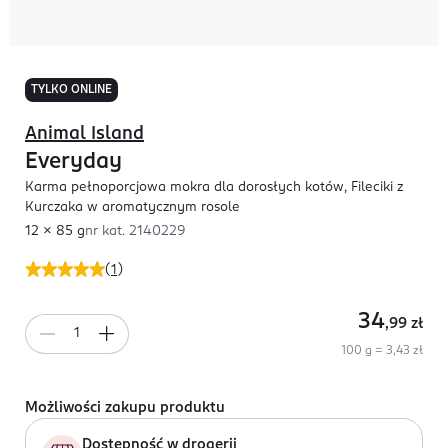
TYLKO ONLINE
Animal Island
Everyday
Karma pełnoporcjowa mokra dla dorosłych kotów, Fileciki z
Kurczaka w aromatycznym rosole
12 x 85 g
nr kat.
2140229
(
1
)
34
,99
zł
100 g = 3,43 zł
Możliwości zakupu produktu
Dostępność w drogerii