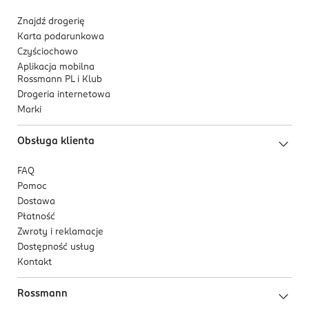
601322456
PL-Polska
Znajdź drogerię
Karta podarunkowa
Kod EAN
Czyściochowo
5 904905 082589
Aplikacja mobilna
Rossmann PL i Klub
Drogeria internetowa
Marki
Obsługa klienta
FAQ
Pomoc
Dostawa
Płatność
Zwroty i reklamacje
Dostępność usług
Kontakt
Rossmann