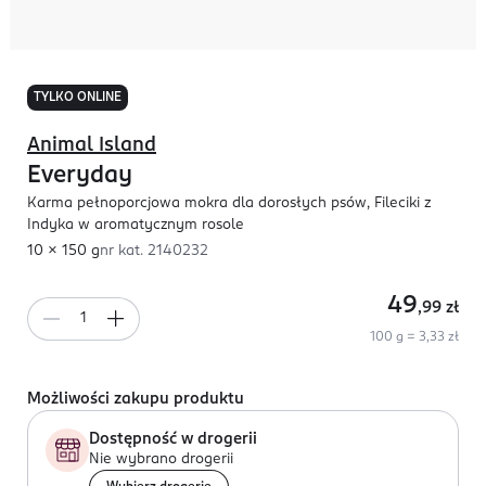
TYLKO ONLINE
Animal Island
Everyday
Karma pełnoporcjowa mokra dla dorosłych psów, Fileciki z
Indyka w aromatycznym rosole
10 x 150 g
nr kat.
2140232
49
,99
zł
100 g = 3,33 zł
Możliwości zakupu produktu
Dostępność w drogerii
Nie wybrano drogerii