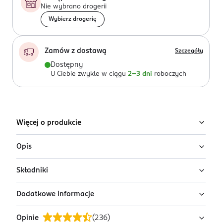
Nie wybrano drogerii
Wybierz drogerię
Zamów z dostawą
Szczegóły
Dostępny
U Ciebie zwykle w ciągu
2-3 dni
roboczych
Więcej o produkcie
Opis
Składniki
GOURMET™ Gold Kawałki w sosie to delikatne kawałki
z wołowiną, kurczakiem, łososiem lub w innym
Dodatkowe informacje
wyśmienitym smaku, starannie ugotowane do perfekcji,
Mięso i produkty pochodzenie zwierzęcego (w tym
zanurzone w apetycznym sosie i przyozdobione
kurczak 4%), ryby i produkty rybne ( w tym łosoś 4%),
Opinie
(
236
)
warzywami, aby zaoferować Twojemu kotu przyjemność
zboża, składniki mineralne, cukry.
PRZYGOTOWANIE I STOSOWANIE