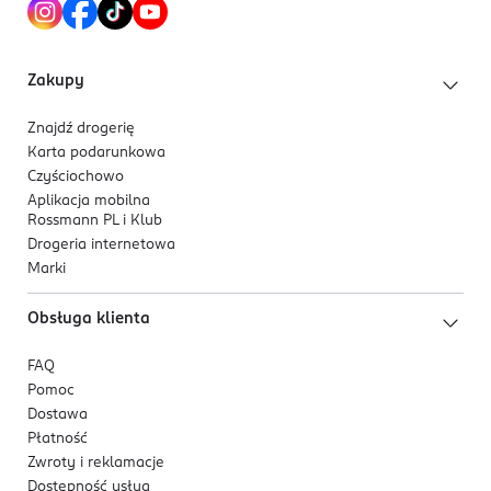
PL-Polska
Kod EAN
Zakupy
7 613031 806201
Znajdź drogerię
Karta podarunkowa
Czyściochowo
Aplikacja mobilna
Rossmann PL i Klub
Drogeria internetowa
Marki
Obsługa klienta
FAQ
Pomoc
Dostawa
Płatność
Zwroty i reklamacje
Dostępność usług