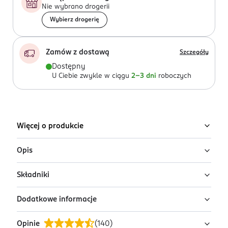
Nie wybrano drogerii
Wybierz drogerię
Zamów z dostawą
Szczegóły
Dostępny
U Ciebie zwykle w ciągu
2-3 dni
roboczych
Więcej o produkcie
Opis
Składniki
Pełnoporcjowa karma Sheba® Classics to prawdziwa
rozkosz w formie wykwintnej teryny dla Twojego
Dodatkowe informacje
kociego przyjaciela w formie wykwintnej teryny. Koktajl
Mięso i produkty pochodzenia zwierzęcego* (w tym
drobiowy zachwyci podniebienia nawet najbardziej
kurczak 22%, indyk 4%), substancje mineralne, cukry.
Opinie
(
140
)
wymagających kotów. Sekretem mistrzowskiej
*Składniki naturalnego pochodzenia.
PRZYGOTOWANIE I STOSOWANIE