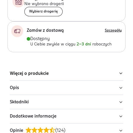
Nie wybrano drogerii
Wybierz drogerię
Zamów z dostawą
Szczegóły
Dostępny
U Ciebie zwykle w ciągu
2-3 dni
roboczych
Więcej o produkcie
Opis
Składniki
Pełnoporcjowa karma Sheba® Classics to prawdziwa
rozkosz w formie wykwintnej teryny dla Twojego
Dodatkowe informacje
kociego przyjaciela. Propozycja posiłku z wołowiną
Mięso i produkty pochodzenia zwierzęcego* (w tym
zachwyci podniebienia nawet najbardziej
wołowina 4%), zboża, substancje mineralne, cukry.
Opinie
(
124
)
wymagających kotów. Sekretem mistrzowskiej
*96% naturalnego pochodzenia.
PRZYGOTOWANIE I STOSOWANIE