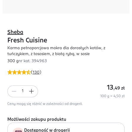
Sheba
Fresh Cuisine
Karma pełnoporcjowa mokra dla dorosłych kotów, z
tuńczykiem, z łososiem, z białą rybą, w sosie
300 g
nr kat.
394963
(
130
)
13
,49
zł
100 g = 4,50 zł
Ceny mogą się różnić w zależności od drogerii.
Możliwości zakupu produktu
Dostępność w drogerii