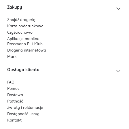
cynku, jednowodny): 15.9 mg.
PL-Polska
Zakupy
Kod EAN
Znajdź drogerię
4 770608 264673
Karta podarunkowa
Czyściochowo
Aplikacja mobilna
Rossmann PL i Klub
Drogeria internetowa
Marki
Obsługa klienta
FAQ
Pomoc
Dostawa
Płatność
Zwroty i reklamacje
Dostępność usług
Kontakt